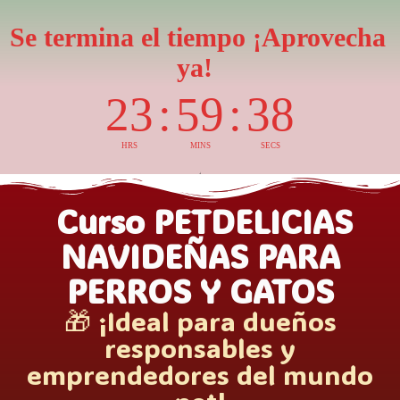
Saltar
al
Se termina el tiempo ¡Aprovecha
contenido
ya!
23
:
59
:
36
HRS
MINS
SECS
Curso PETDELICIAS
NAVIDEÑAS PARA
PERROS Y GATOS
🎁 ¡Ideal para dueños
responsables y
emprendedores del mundo