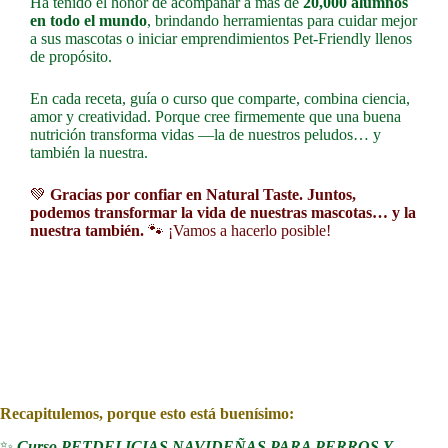
Ha tenido el honor de acompañar a más de
20,000 alumnos
en todo el mundo
, brindando herramientas para cuidar mejor
a sus mascotas o iniciar emprendimientos Pet-Friendly llenos
de propósito.
En cada receta, guía o curso que comparte, combina ciencia,
amor y creatividad. Porque cree firmemente que una buena
nutrición transforma vidas —la de nuestros peludos… y
también la nuestra.
💚
Gracias por confiar en Natural Taste. Juntos,
podemos transformar la vida de nuestras mascotas… y la
nuestra también.
🐾 ¡Vamos a hacerlo posible!
Recapitulemos, porque esto está buenísimo:
✨
Curso PETDELICIAS NAVIDEÑAS PARA PERROS Y