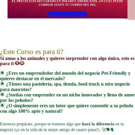
EL PRECIO ESTA DECLARADO EN DOLARES AMERICANOS, LO CUAL PUEDE
CAMBIAR SEGUN TU CAMBIO DEL DIA.
COMPRA AHORA
¿Este Curso es para ti?
Si amas a los animales y quieres sorprender con algo único, esto es
para ti
🐶🐱
🌟
¿Eres un emprendedor del mundo del negocio Pet-Friendly y
quieres destacar en el mercado?
🌟
¿Tienes una pastelería, spa, tienda, food truck u otro negocio
para mascotas?
🌟
¿Sueñas con emprender en un nicho innovador y lleno de amor
por los peludos?
🌟
¿O simplemente eres un tutor que quiere consentir a su peludo
con algo 100% apto y natural?
Entonces prepárate, porque te traemos algo que
hará la diferencia
en tu
negocio (¡o en la vida de tu mejor amigo de cuatro patas!). 🚀🐕🐈