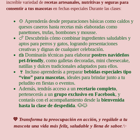
increíble variedad de
recetas artesanales, nutritivas y seguras para
consentir a tus mascotas
en fechas especiales Durante las clases:
🍲 Aprenderás desde preparaciones básicas como caldos y
quesos caseros hasta recetas más elaboradas como
panettones, trufas, bombones y mousse.
🍗 Descubrirás cómo combinar ingredientes saludables y
aptos para perros y gatos, logrando presentaciones
creativas y dignas de cualquier celebración.
🍰 Dominarás técnicas para elaborar
postres navideños
pet-friendly
, como galletas decoradas, mini cheesecake,
natillas y dulces tradicionales adaptados para ellos.
🍷 Incluso aprenderás a preparar
bebidas especiales tipo
“vino” para mascotas
, ideales para brindar junto a tu
peludito en fiestas o eventos.
Además, tendrás acceso a un
recetario completo
,
pertenecerás a un
grupo exclusivo en Facebook
, y
contarás con el acompañamiento desde la
bienvenida
hasta la clase de despedida
. 🐶🐱
💛
Transforma tu preocupación en acción, y regálale a tu
mascota una vida más feliz, saludable y llena de sabor.
✨