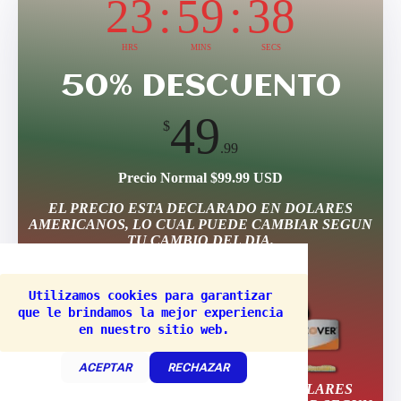
23
:
59
:
36
HRS
MINS
SECS
50% DESCUENTO
49
$
.99
Precio Normal $99.99 USD
EL PRECIO ESTA DECLARADO EN DOLARES
AMERICANOS, LO CUAL PUEDE CAMBIAR SEGUN
TU CAMBIO DEL DIA.
Utilizamos cookies para garantizar 
que le brindamos la mejor experiencia 
en nuestro sitio web.
ACEPTAR
RECHAZAR
EL PRECIO ESTA DECLARADO EN DOLARES