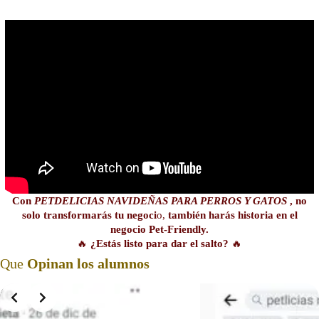
Con
PETDELICIAS NAVIDEÑAS PARA PERROS Y GATOS
, no
solo transformarás tu negoci
o,
también harás historia en el
negocio Pet-Friendly.
🔥
¿Estás listo para dar el salto?
🔥
Que
Opinan los alumnos
Slide 6 of 11