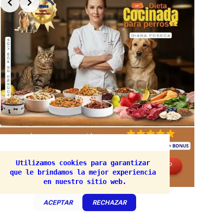
Utilizamos cookies para garantizar 
que le brindamos la mejor experiencia 
en nuestro sitio web.
Curso
:
DIE
Curso
:
Dieta Cocinada para perros
¡Haz clic aq
ACEPTAR
RECHAZAR
¡Haz clic aquí 👆🏼👆🏼 para mas Información!