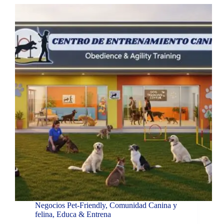
Negocios Pet-Friendly
,
Comunidad Canina y
felina
,
Educa & Entrena