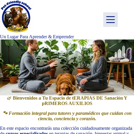
Saltar
al
contenido
Un Lugar Para Aprender & Emprender
🌿
Bienvenidos a Tu Espacio de tERAPIAS DE Sanación Y
pRIMEROS AUXILIOS
🐾 Formación integral para tutores y paramédicos que cuidan con
ciencia, conciencia y corazón.
En este espacio encontrarás una colección cuidadosamente organizada
de
cursos especializados
en terapias de sanación, bienestar animal y