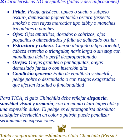
❌ Características NO aceptables (faltas y descalificaciones)
Pelaje
:
Pelaje grisáceo, opaco o sucio o subpelo
oscuro, demasiada pigmentación oscura (aspecto
smoke) o con rayas marcadas tipo tabby o manchas
irregulares o parches
Ojos
:
Ojos amarillos, dorados o cobrizos, ojos
pequeños o almendrados y falta de delineado ocular
Estructura y cabeza
:
Cuerpo alargado o tipo oriental,
cabeza estrecha o triangular, nariz larga o sin stop con
mandíbula débil y perfil desproporcionado
Orejas:
Orejas grandes o puntiagudas, orejas
demasiado juntas o con inserción alta
Condición general:
Falta de equilibrio y simetría,
pelaje pobre o descuidado o con rasgos exagerados
que afecten la salud o funcionalidad
Para TICA, el gato Chinchilla debe reflejar
elegancia,
suavidad visual y armonía
, con un manto claro impecable y
una expresión dulce. El pelaje es el protagonista absoluto:
cualquier desviación en color o patrón puede penalizar
seriamente en exposiciones.
Tabla comparativa de estándares
:
Gato Chinchilla (Persa /