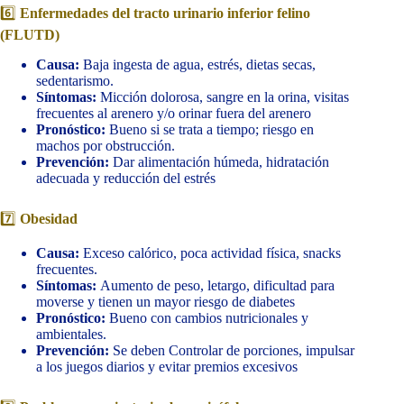
6️⃣
Enfermedades del tracto urinario inferior felino
(FLUTD)
Causa:
Baja ingesta de agua, estrés, dietas secas,
sedentarismo.
Síntomas:
Micción dolorosa, sangre en la orina, visitas
frecuentes al arenero y/o orinar fuera del arenero
Pronóstico:
Bueno si se trata a tiempo; riesgo en
machos por obstrucción.
Prevención:
Dar alimentación húmeda, hidratación
adecuada y reducción del estrés
7️⃣
Obesidad
Causa:
Exceso calórico, poca actividad física, snacks
frecuentes.
Síntomas:
Aumento de peso, letargo, dificultad para
moverse y tienen un mayor riesgo de diabetes
Pronóstico:
Bueno con cambios nutricionales y
ambientales.
Prevención:
Se deben Controlar de porciones, impulsar
a los juegos diarios y evitar premios excesivos