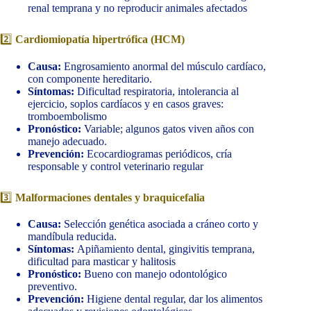
renal temprana y no reproducir animales afectados
2️⃣
Cardiomiopatía hipertrófica (HCM)
Causa:
Engrosamiento anormal del músculo cardíaco,
con componente hereditario.
Síntomas:
Dificultad respiratoria, intolerancia al
ejercicio, soplos cardíacos y en casos graves:
tromboembolismo
Pronóstico:
Variable; algunos gatos viven años con
manejo adecuado.
Prevención:
Ecocardiogramas periódicos, cría
responsable y control veterinario regular
3️⃣
Malformaciones dentales y braquicefalia
Causa:
Selección genética asociada a cráneo corto y
mandíbula reducida.
Síntomas:
Apiñamiento dental, gingivitis temprana,
dificultad para masticar y halitosis
Pronóstico:
Bueno con manejo odontológico
preventivo.
Prevención:
Higiene dental regular, dar los alimentos