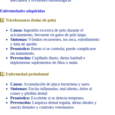
adecuados y revisiones odontológicas
Enfermedades adquiridas
4️⃣
Tricobezoares (bolas de pelo)
Causa:
Ingestión excesiva de pelo durante el
acicalamiento, frecuente en gatos de pelo largo.
Síntomas:
Vómitos recurrentes, tos seca, estreñimiento
y falta de apetito
Pronóstico:
Bueno si se controla; puede complicarse
sin tratamiento.
Prevención:
Cepillado diario, dietas hairball e
implementar suplementos de fibra o malta
5️⃣
Enfermedad periodontal
Causa:
Acumulación de placa bacteriana y sarro.
Síntomas:
Encías inflamadas, mal aliento, dolor al
comer y pérdida dental
Pronóstico:
Excelente si se detecta temprano.
Prevención:
Limpieza dental regular, dietas ideales y
snacks dentales y controles veterinarios