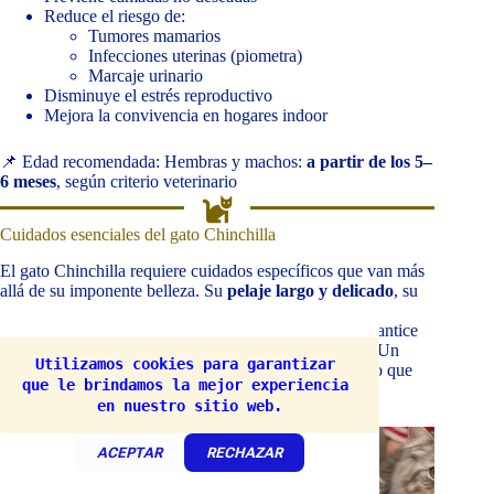
Reduce el riesgo de:
Tumores mamarios
Infecciones uterinas (piometra)
Marcaje urinario
Disminuye el estrés reproductivo
Mejora la convivencia en hogares indoor
📌 Edad recomendada: Hembras y machos:
a partir de los 5–
6 meses
, según criterio veterinario
Cuidados esenciales del gato Chinchilla
El gato Chinchilla requiere cuidados específicos que van más
allá de su imponente belleza. Su
pelaje largo y delicado
, su
conformación facial y su temperamento sensible hacen
indispensable una rutina de atención constante que garantice
salud física, bienestar emocional y calidad de vida
. Un
Utilizamos cookies para garantizar 
cuidado adecuado no solo previene enfermedades, sino que
que le brindamos la mejor experiencia 
fortalece el vínculo entre el gato y su tutor.
en nuestro sitio web.
ACEPTAR
RECHAZAR