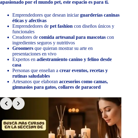
apasionado por el mundo pet, este espacio es para ti.
Emprendedores que desean iniciar
guarderías caninas
éticas y afectivas
Emprendedores de
pet fashion
con diseños únicos y
funcionales
Creadores de
comida artesanal para mascotas
con
ingredientes seguros y nutritivos
Groomers
que quieran mostrar su arte en
presentaciones en vivo
Expertos en
adiestramiento canino y felino desde
casa
Personas que enseñan a
crear eventos, recetas y
rutinas saludables
Artesanos que elaboran
accesorios como camas,
gimnasios para gatos, collares de paracord
Slide 2 of 8