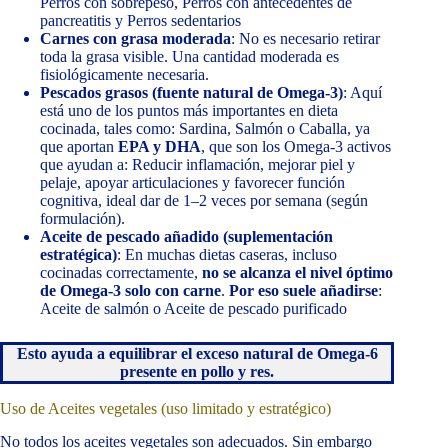
Perros con sobrepeso, Perros con antecedentes de
pancreatitis y Perros sedentarios
Carnes con grasa moderada
: No es necesario retirar
toda la grasa visible. Una cantidad moderada es
fisiológicamente necesaria.
Pescados grasos (fuente natural de Omega-3)
: Aquí
está uno de los puntos más importantes en dieta
cocinada, tales como: Sardina, Salmón o Caballa, ya
que aportan
EPA y DHA
, que son los Omega-3 activos
que ayudan a: Reducir inflamación, mejorar piel y
pelaje, apoyar articulaciones y favorecer función
cognitiva, ideal dar de 1–2 veces por semana (según
formulación).
Aceite de pescado añadido (suplementación
estratégica)
: En muchas dietas caseras, incluso
cocinadas correctamente,
no se alcanza el nivel óptimo
de Omega-3 solo con carne
.
Por eso suele añadirse
:
Aceite de salmón o Aceite de pescado purificado
Esto ayuda a equilibrar el exceso natural de Omega-6
presente en pollo y res.
Uso de Aceites vegetales (uso limitado y estratégico)
No todos los aceites vegetales son adecuados. Sin embargo