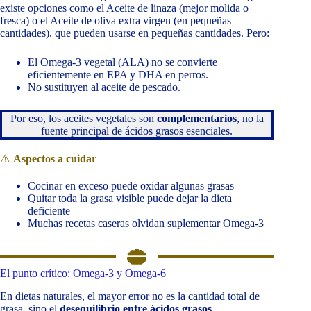
existe opciones como el Aceite de linaza (mejor molida o
fresca) o el Aceite de oliva extra virgen (en pequeñas
cantidades). que pueden usarse en pequeñas cantidades. Pero:
El Omega-3 vegetal (ALA) no se convierte
eficientemente en EPA y DHA en perros.
No sustituyen al aceite de pescado.
Por eso, los aceites vegetales son
complementarios
, no la
fuente principal de ácidos grasos esenciales.
⚠️
Aspectos a cuidar
Cocinar en exceso puede oxidar algunas grasas
Quitar toda la grasa visible puede dejar la dieta
deficiente
Muchas recetas caseras olvidan suplementar Omega-3
El punto crítico: Omega-3 y Omega-6
En dietas naturales, el mayor error no es la cantidad total de
grasa, sino el
desequilibrio entre ácidos grasos
.