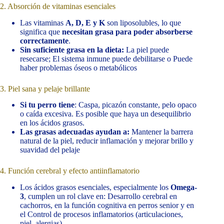
2. Absorción de vitaminas esenciales
Las vitaminas
A, D, E y K
son liposolubles, lo que
significa que
necesitan grasa para poder absorberse
correctamente
.
Sin suficiente grasa en la dieta:
La piel puede
resecarse; El sistema inmune puede debilitarse o Puede
haber problemas óseos o metabólicos
3. Piel sana y pelaje brillante
Si tu perro tiene
: Caspa, picazón constante, pelo opaco
o caída excesiva. Es posible que haya un desequilibrio
en los ácidos grasos.
Las grasas adecuadas ayudan a:
Mantener la barrera
natural de la piel, reducir inflamación y mejorar brillo y
suavidad del pelaje
4. Función cerebral y efecto antiinflamatorio
Los ácidos grasos esenciales, especialmente los
Omega-
3
, cumplen un rol clave en: Desarrollo cerebral en
cachorros, en la función cognitiva en perros senior y en
el Control de procesos inflamatorios (articulaciones,
piel, alergias)