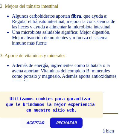
2. Mejora del tránsito intestinal
Algunos carbohidratos aportan
fibra
, que ayuda a:
Regular el tránsito intestinal, mejorar la consistencia de
las heces y ayuda a alimentar la microbiota intestinal
Una microbiota saludable significa: Mejor digestión,
Mejor absorción de nutrientes y refuerza el sistema
inmune más fuerte
3. Aporte de vitaminas y minerales
Además de energía, ingredientes como la batata o la
avena aportan: Vitaminas del complejo B, minerales
como potasio y magnesio. Además aporta antioxidantes
naturales.
No son la fuente principal de estos nutrientes, pero sí
Utilizamos cookies para garantizar 
complementan la dieta.
que le brindamos la mejor experiencia 
en nuestro sitio web.
Carbohidratos recomendados y por qué
ACEPTAR
RECHAZAR
Arroz integral
: Es de fácil digestión cuando está bien