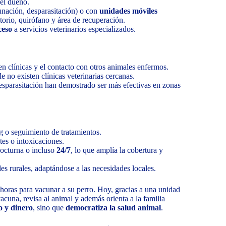
del dueño.
unación, desparasitación) o con
unidades móviles
torio, quirófano y área de recuperación.
ceso
a servicios veterinarios especializados.
a en clínicas y el contacto con otros animales enfermos.
 no existen clínicas veterinarias cercanas.
sparasitación han demostrado ser más efectivas en zonas
g o seguimiento de tratamientos.
tes o intoxicaciones.
nocturna o incluso
24/7
, lo que amplía la cobertura y
s rurales, adaptándose a las necesidades locales.
horas para vacunar a su perro. Hoy, gracias a una unidad
 vacuna, revisa al animal y además orienta a la familia
o y dinero
, sino que
democratiza la salud animal
.