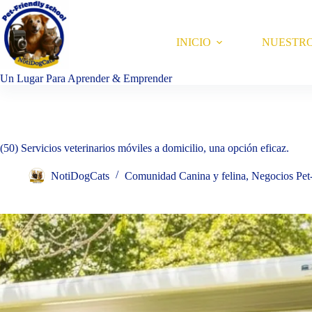
Saltar
al
contenido
INICIO
NUESTR
Un Lugar Para Aprender & Emprender
(50) Servicios veterinarios móviles a domicilio, una opción eficaz.
NotiDogCats
Comunidad Canina y felina
,
Negocios Pet