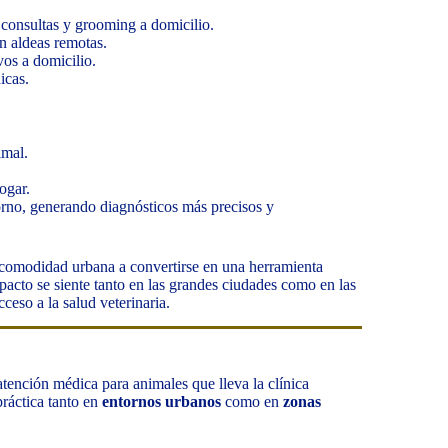
consultas y grooming a domicilio.
n aldeas remotas.
vos a domicilio.
icas.
imal.
ogar.
torno, generando diagnósticos más precisos y
a comodidad urbana a convertirse en una herramienta
pacto se siente tanto en las grandes ciudades como en las
ceso a la salud veterinaria.
ención médica para animales que lleva la clínica
práctica tanto en
entornos urbanos
como en
zonas