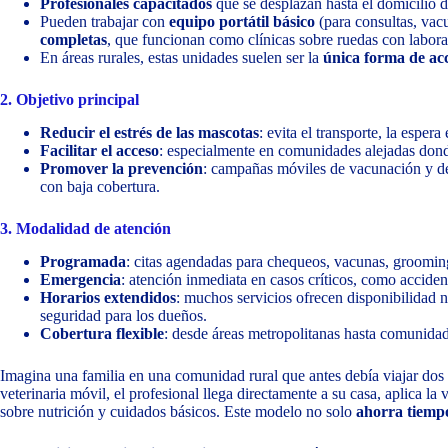
Profesionales capacitados
que se desplazan hasta el domicilio 
Pueden trabajar con
equipo portátil básico
(para consultas, vac
completas
, que funcionan como clínicas sobre ruedas con labora
En áreas rurales, estas unidades suelen ser la
única forma de ac
2. Objetivo principal
Reducir el estrés de las mascotas
: evita el transporte, la esper
Facilitar el acceso
: especialmente en comunidades alejadas donde
Promover la prevención
: campañas móviles de vacunación y de
con baja cobertura.
3. Modalidad de atención
Programada
: citas agendadas para chequeos, vacunas, groomin
Emergencia
: atención inmediata en casos críticos, como acciden
Horarios extendidos
: muchos servicios ofrecen disponibilidad 
seguridad para los dueños.
Cobertura flexible
: desde áreas metropolitanas hasta comunidade
Imagina una familia en una comunidad rural que antes debía viajar dos 
veterinaria móvil, el profesional llega directamente a su casa, aplica la
sobre nutrición y cuidados básicos. Este modelo no solo
ahorra tiemp