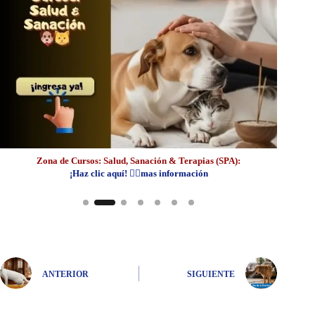
Zon
Zona de Cursos: Salud, Sanación & Terapias (SPA):
¡Haz clic aquí! 👆🏼mas información
ANTERIOR
SIGUIENTE