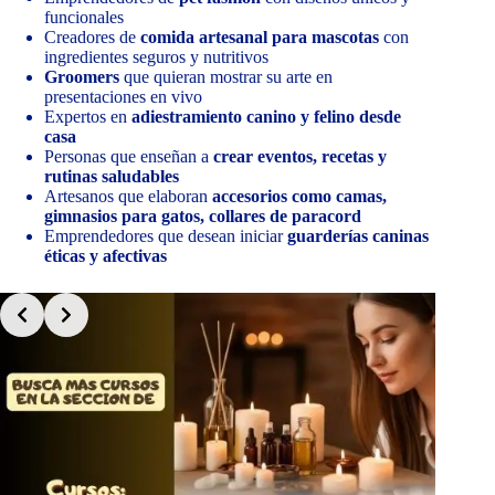
funcionales
Creadores de
comida artesanal para mascotas
con
ingredientes seguros y nutritivos
Groomers
que quieran mostrar su arte en
presentaciones en vivo
Expertos en
adiestramiento canino y felino desde
casa
Personas que enseñan a
crear eventos, recetas y
rutinas saludables
Artesanos que elaboran
accesorios como camas,
gimnasios para gatos, collares de paracord
Emprendedores que desean iniciar
guarderías caninas
éticas y afectivas
Slide 2 of 7