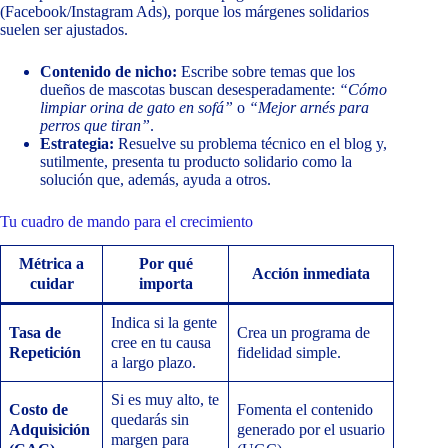
(Facebook/Instagram Ads), porque los márgenes solidarios
suelen ser ajustados.
Contenido de nicho:
Escribe sobre temas que los
dueños de mascotas buscan desesperadamente:
“Cómo
limpiar orina de gato en sofá”
o
“Mejor arnés para
perros que tiran”
.
Estrategia:
Resuelve su problema técnico en el blog y,
sutilmente, presenta tu producto solidario como la
solución que, además, ayuda a otros.
Tu cuadro de mando para el crecimiento
Métrica a
Por qué
Acción inmediata
cuidar
importa
Indica si la gente
Tasa de
Crea un programa de
cree en tu causa
Repetición
fidelidad simple.
a largo plazo.
Si es muy alto, te
Costo de
Fomenta el contenido
quedarás sin
Adquisición
generado por el usuario
margen para