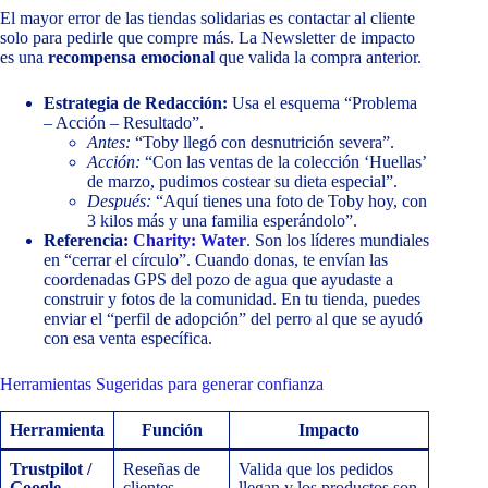
El mayor error de las tiendas solidarias es contactar al cliente
solo para pedirle que compre más. La Newsletter de impacto
es una
recompensa emocional
que valida la compra anterior.
Estrategia de Redacción:
Usa el esquema “Problema
– Acción – Resultado”.
Antes:
“Toby llegó con desnutrición severa”.
Acción:
“Con las ventas de la colección ‘Huellas’
de marzo, pudimos costear su dieta especial”.
Después:
“Aquí tienes una foto de Toby hoy, con
3 kilos más y una familia esperándolo”.
Referencia:
Charity: Water
. Son los líderes mundiales
en “cerrar el círculo”. Cuando donas, te envían las
coordenadas GPS del pozo de agua que ayudaste a
construir y fotos de la comunidad. En tu tienda, puedes
enviar el “perfil de adopción” del perro al que se ayudó
con esa venta específica.
Herramientas Sugeridas para generar confianza
Herramienta
Función
Impacto
Trustpilot /
Reseñas de
Valida que los pedidos
Google
clientes
llegan y los productos son