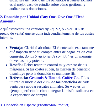
estructura de “100% de los beneficios a causas sociales”
es el mejor caso de estudio sobre cómo gestionar y
auditar estas donaciones.
2. Donación por Unidad (Buy One, Give One / Fixed
Amount)
Aquí estableces una cantidad fija (ej. $2, $5 o el 10% del
precio de venta) que se dona independientemente de tus costes
internos.
Ventaja:
Claridad absoluta. El cliente sabe exactamente
qué impacto tiene su compra antes de pagar.
“Con esta
camiseta, donas 5 raciones de comida”
es un mensaje
de ventas muy potente.
Desafío:
Debes tener un control muy estricto de tus
márgenes. Si tus costes suben, tu margen de beneficio
disminuye pero la donación se mantiene fija.
Referencia:
Grounds & Hounds Coffee Co.
. Ellos
utilizan el modelo del
20% de los beneficios
de cada
venta para apoyar rescates animales. Su web es un
ejemplo perfecto de cómo integrar la misión solidaria en
la experiencia de compra.
3. Donación en Especie (Product-for-Product)