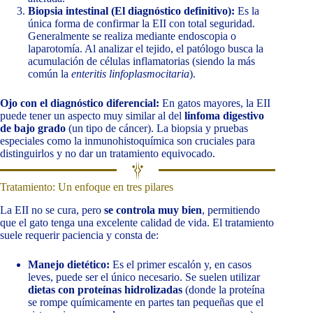
Biopsia intestinal (El diagnóstico definitivo):
Es la
única forma de confirmar la EII con total seguridad.
Generalmente se realiza mediante endoscopia o
laparotomía. Al analizar el tejido, el patólogo busca la
acumulación de células inflamatorias (siendo la más
común la
enteritis linfoplasmocitaria
).
Ojo con el diagnóstico diferencial:
En gatos mayores, la EII
puede tener un aspecto muy similar al del
linfoma digestivo
de bajo grado
(un tipo de cáncer). La biopsia y pruebas
especiales como la inmunohistoquímica son cruciales para
distinguirlos y no dar un tratamiento equivocado.
Tratamiento: Un enfoque en tres pilares
La EII no se cura, pero
se controla muy bien
, permitiendo
que el gato tenga una excelente calidad de vida. El tratamiento
suele requerir paciencia y consta de:
Manejo dietético:
Es el primer escalón y, en casos
leves, puede ser el único necesario. Se suelen utilizar
dietas con proteínas hidrolizadas
(donde la proteína
se rompe químicamente en partes tan pequeñas que el