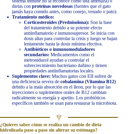
sistema inmune no la reconoce como una amenaza) o
dietas con
proteínas novedosas
(fuentes que el gato
jamás haya comido antes, como conejo, venado o pato).
Tratamiento médico:
Corticosteroides (Prednisolona):
Son la base
del tratamiento debido a su potente efecto
antiinflamatorio e inmunosupresor. Se inicia con
dosis altas para controlar la crisis y luego se bajan
lentamente hasta la dosis mínima efectiva.
Antibióticos o inmunomoduladores
secundarios:
Medicamentos como el
metronidazol ayudan a controlar el
sobrecrecimiento bacteriano dañino y tienen
propiedades antiinflamatorias locales.
Suplementos clave:
Muchos gatos con EII sufren de
una deficiencia severa de
cobalamina (Vitamina B12)
debido a la mala absorción en el íleon, por lo que las
inyecciones o suplementos orales de B12 cambian
radicalmente su energía y apetito. Los probióticos
específicos también se usan para restaurar la microbiota.
¿Quieres saber cómo se realiza un cambio de dieta
hidrolizada paso a paso sin alterar su estómago?