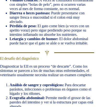
Vómitos crónicos:
A veces se confunden erróneamente
con simples “bolas de pelo”, pero si ocurren varias
veces al mes de forma constante, no es normal.
Diarrea o heces pastosas:
Puede presentarse con
sangre fresca o mucosidad si el colon está muy
afectado.
Pérdida de peso:
El gato come bien (a veces con un
apetito voraz) pero sigue perdiendo peso porque su
intestino inflamado no absorbe los nutrientes.
Letargia y cambios de humor:
El dolor abdominal
puede hacer que el gato se aísle o se vuelva irritable.
El desafío del diagnóstico
Diagnosticar la EII es un proceso “de descarte”. Como los
síntomas se parecen a los de muchas otras enfermedades, el
veterinario usualmente necesita realizar un examen completo:
Análisis de sangre y coprológicos:
Para descartar
parásitos, infecciones o problemas en órganos como el
hígado y los riñones.
Ecografía abdominal:
Permite medir el grosor de las
paredes del intestino y ver si la estructura por capas está
alterada.