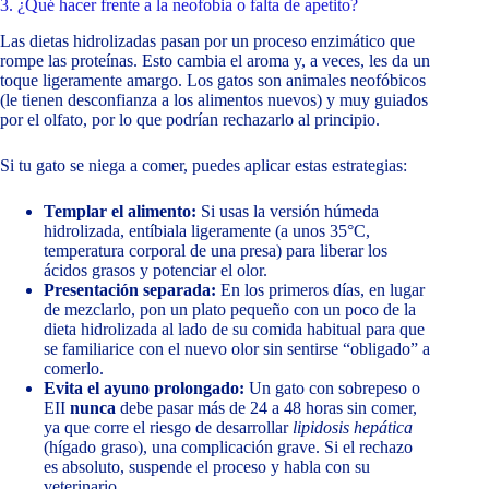
3. ¿Qué hacer frente a la neofobia o falta de apetito?
Las dietas hidrolizadas pasan por un proceso enzimático que
rompe las proteínas. Esto cambia el aroma y, a veces, les da un
toque ligeramente amargo. Los gatos son animales neofóbicos
(le tienen desconfianza a los alimentos nuevos) y muy guiados
por el olfato, por lo que podrían rechazarlo al principio.
Si tu gato se niega a comer, puedes aplicar estas estrategias:
Templar el alimento:
Si usas la versión húmeda
hidrolizada, entíbiala ligeramente (a unos 35°C,
temperatura corporal de una presa) para liberar los
ácidos grasos y potenciar el olor.
Presentación separada:
En los primeros días, en lugar
de mezclarlo, pon un plato pequeño con un poco de la
dieta hidrolizada al lado de su comida habitual para que
se familiarice con el nuevo olor sin sentirse “obligado” a
comerlo.
Evita el ayuno prolongado:
Un gato con sobrepeso o
EII
nunca
debe pasar más de 24 a 48 horas sin comer,
ya que corre el riesgo de desarrollar
lipidosis hepática
(hígado graso), una complicación grave. Si el rechazo
es absoluto, suspende el proceso y habla con su
veterinario.