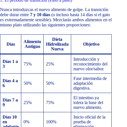
1. El periodo de transición (Paso a paso)
Nunca introduzcas el nuevo alimento de golpe. La transición
debe durar entre
7 y 10 días
(o incluso hasta 14 días si el gato
es extremadamente sensible). Mezclarás ambos alimentos en el
mismo plato utilizando las siguientes proporciones:
Dieta
Alimento
Días
Hidrolizada
Objetivo
Antiguo
Nueva
Introducción y
Días 1 a
75%
25%
reconocimiento del
3
nuevo olor/sabor.
Fase intermedia de
Días 4 a
50%
50%
adaptación
6
digestiva.
El intestino ya
Días 7 a
25%
75%
tolera la base del
9
nuevo alimento.
Días 10
Inicio oficial de la
en
0%
100%
prueba de
adelante
eliminación.