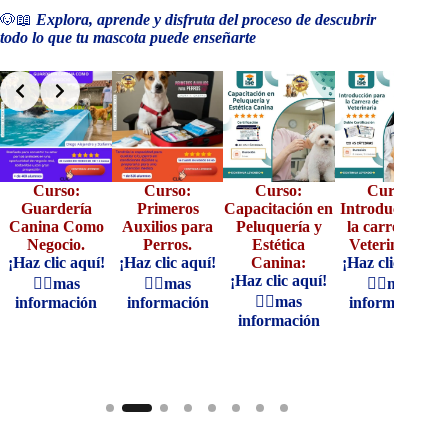
🐶📖
Explora, aprende y disfruta del proceso de descubrir
todo lo que tu mascota puede enseñarte
Slide 2 of 8
Curso:
Curso:
Curso:
Curso:
Guardería
Primeros
Capacitación en
Introduccion a
Canina Como
Auxilios para
Peluquería y
la carrera de
Negocio.
Perros.
Estética
Veterinaria:
¡Haz clic aquí!
¡Haz clic aquí!
Canina:
¡Haz clic aquí!
¡Haz clic aquí!
👆🏼mas
👆🏼mas
👆🏼mas
👆🏼mas
información
información
información
información