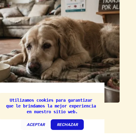
Utilizamos cookies para garantizar 
(62) Enfermedades ETA y cómo afectan a los perros
que le brindamos la mejor experiencia 
en nuestro sitio web.
julio 30, 2026
ACEPTAR
RECHAZAR