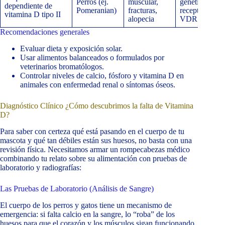
Perros (ej.
muscular,
genética en
dependiente de
Pomeranian)
fracturas,
receptor
vitamina D tipo II
alopecia
VDR
Recomendaciones generales
Evaluar dieta y exposición solar.
Usar alimentos balanceados o formulados por
veterinarios bromatólogos.
Controlar niveles de calcio, fósforo y vitamina D en
animales con enfermedad renal o síntomas óseos.
Diagnóstico Clínico ¿Cómo descubrimos la falta de Vitamina
D?
Para saber con certeza qué está pasando en el cuerpo de tu
mascota y qué tan débiles están sus huesos, no basta con una
revisión física. Necesitamos armar un rompecabezas médico
combinando tu relato sobre su alimentación con pruebas de
laboratorio y radiografías:
Las Pruebas de Laboratorio (Análisis de Sangre)
El cuerpo de los perros y gatos tiene un mecanismo de
emergencia: si falta calcio en la sangre, lo “roba” de los
huesos para que el corazón y los músculos sigan funcionando.