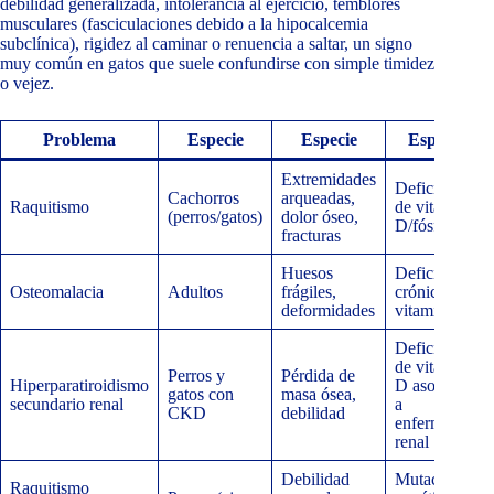
debilidad generalizada, intolerancia al ejercicio, temblores
musculares (fasciculaciones debido a la hipocalcemia
subclínica), rigidez al caminar o renuencia a saltar, un signo
muy común en gatos que suele confundirse con simple timidez
o vejez.
Problema
Especie
Especie
Especie
Extremidades
Deficiencia
Cachorros
arqueadas,
Raquitismo
de vitamina
(perros/gatos)
dolor óseo,
D/fósforo
fracturas
Huesos
Deficiencia
Osteomalacia
Adultos
frágiles,
crónica de
deformidades
vitamina D
Deficiencia
de vitamina
Perros y
Pérdida de
Hiperparatiroidismo
D asociada
gatos con
masa ósea,
secundario renal
a
CKD
debilidad
enfermedad
renal
Debilidad
Mutación
Raquitismo