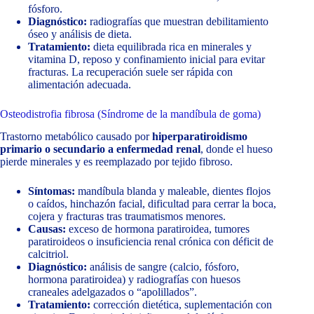
fósforo.
Diagnóstico:
radiografías que muestran debilitamiento
óseo y análisis de dieta.
Tratamiento:
dieta equilibrada rica en minerales y
vitamina D, reposo y confinamiento inicial para evitar
fracturas. La recuperación suele ser rápida con
alimentación adecuada.
Osteodistrofia fibrosa (Síndrome de la mandíbula de goma)
Trastorno metabólico causado por
hiperparatiroidismo
primario o secundario a enfermedad renal
, donde el hueso
pierde minerales y es reemplazado por tejido fibroso.
Síntomas:
mandíbula blanda y maleable, dientes flojos
o caídos, hinchazón facial, dificultad para cerrar la boca,
cojera y fracturas tras traumatismos menores.
Causas:
exceso de hormona paratiroidea, tumores
paratiroideos o insuficiencia renal crónica con déficit de
calcitriol.
Diagnóstico:
análisis de sangre (calcio, fósforo,
hormona paratiroidea) y radiografías con huesos
craneales adelgazados o “apolillados”.
Tratamiento:
corrección dietética, suplementación con