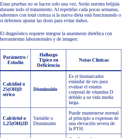
Estas pruebas no se hacen solo una vez. Serán nuestra brújula
durante todo el tratamiento. Al repetirlas cada pocas semanas,
sabremos con total certeza si la nueva dieta está funcionando o
si debemos ajustar las dosis para evitar daños.
El diagnóstico requiere integrar la anamnesis dietética con
herramientas laboratoriales y de imagen:
Hallazgo
Parámetro /
Típico en
Notas Clínicas
Estudio
Deficiencia
Es el biomarcador
estándar de oro para
Calcidiol o
evaluar el estatus
25(OH)D
Disminuido
corporal de vitamina D
sérico
debido a su vida media
larga.
Puede mantenerse normal
Calcitriol o
Variable o
al principio a expensas de
1,25(OH)
2D
Disminuido
una elevación severa de
la PTH.