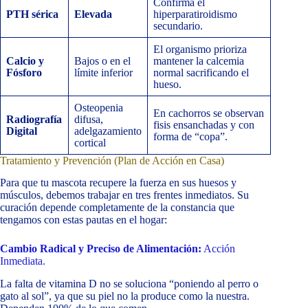
Confirma el
PTH sérica
Elevada
hiperparatiroidismo
secundario.
El organismo prioriza
Calcio y
Bajos o en el
mantener la calcemia
Fósforo
límite inferior
normal sacrificando el
hueso.
Osteopenia
En cachorros se observan
Radiografía
difusa,
fisis ensanchadas y con
Digital
adelgazamiento
forma de “copa”.
cortical
Tratamiento y Prevención (Plan de Acción en Casa)
Para que tu mascota recupere la fuerza en sus huesos y
músculos, debemos trabajar en tres frentes inmediatos. Su
curación depende completamente de la constancia que
tengamos con estas pautas en el hogar:
Cambio Radical y Preciso de Alimentación:
Acción
Inmediata.
La falta de vitamina D no se soluciona “poniendo al perro o
gato al sol”, ya que su piel no la produce como la nuestra.