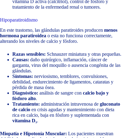
vitamina D activa (calcitriol), control de fósforo y
tratamiento de la enfermedad renal o tumores.
Hipoparatiroidismo
En este trastorno, las glándulas paratiroides producen
menos
hormona paratiroidea
o esta no funciona correctamente,
alterando los niveles de calcio y fósforo.
Razas sensibles:
Schnauzer miniatura y otras pequeñas.
Causas:
daño quirúrgico, inflamación, cáncer de
garganta, virus del moquillo o ausencia congénita de las
glándulas.
Síntomas:
nerviosismo, temblores, convulsiones,
debilidad, endurecimiento de ligamentos, cataratas y
pérdida de masa ósea.
Diagnóstico:
análisis de sangre con
calcio bajo y
fósforo alto
.
Tratamiento:
administración intravenosa de
gluconato
de calcio
en crisis agudas y mantenimiento con dieta
rica en calcio, baja en fósforo y suplementada con
vitamina D₃
.
Miopatía e Hipotonía Muscular:
Los pacientes muestran