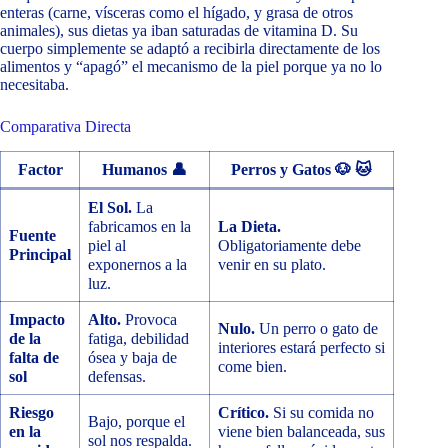
enteras (carne, vísceras como el hígado, y grasa de otros
animales), sus dietas ya iban saturadas de vitamina D. Su
cuerpo simplemente se adaptó a recibirla directamente de los
alimentos y “apagó” el mecanismo de la piel porque ya no lo
necesitaba.
Comparativa Directa
Factor
Humanos 👤
Perros y Gatos 🐶 🐱
El Sol.
La
fabricamos en la
La Dieta.
Fuente
piel al
Obligatoriamente debe
Principal
exponernos a la
venir en su plato.
luz.
Impacto
Alto.
Provoca
Nulo.
Un perro o gato de
de la
fatiga, debilidad
interiores estará perfecto si
falta de
ósea y baja de
come bien.
sol
defensas.
Riesgo
Crítico.
Si su comida no
Bajo, porque el
en la
viene bien balanceada, sus
sol nos respalda.