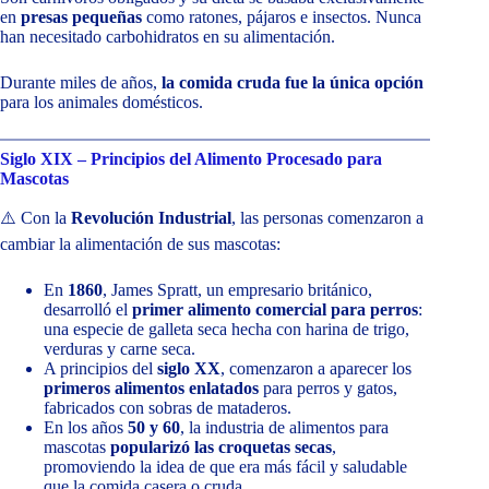
en
presas pequeñas
como ratones, pájaros e insectos. Nunca
han necesitado carbohidratos en su alimentación.
Durante miles de años,
la comida cruda fue la única opción
para los animales domésticos.
Siglo XIX – Principios del Alimento Procesado para
Mascotas
⚠️ Con la
Revolución Industrial
, las personas comenzaron a
cambiar la alimentación de sus mascotas:
En
1860
, James Spratt, un empresario británico,
desarrolló el
primer alimento comercial para perros
:
una especie de galleta seca hecha con harina de trigo,
verduras y carne seca.
A principios del
siglo XX
, comenzaron a aparecer los
primeros alimentos enlatados
para perros y gatos,
fabricados con sobras de mataderos.
En los años
50 y 60
, la industria de alimentos para
mascotas
popularizó las croquetas secas
,
promoviendo la idea de que era más fácil y saludable
que la comida casera o cruda.