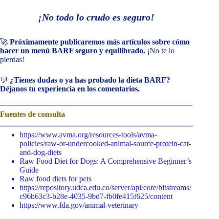
¡No todo lo crudo es seguro!
🚀
Próximamente publicaremos más artículos sobre cómo
hacer un menú BARF seguro y equilibrado.
¡No te lo
pierdas!
💬
¿Tienes dudas o ya has probado la dieta BARF?
Déjanos tu experiencia en los comentarios.
Fuentes de consulta
https://www.avma.org/resources-tools/avma-
policies/raw-or-undercooked-animal-source-protein-cat-
and-dog-diets
Raw Food Diet for Dogs: A Comprehensive Beginner’s
Guide
Raw food diets for pets
https://repository.udca.edu.co/server/api/core/bitstreams/
c96b63c3-b28e-4035-9bd7-fb0fe415f625/content
https://www.fda.gov/animal-veterinary