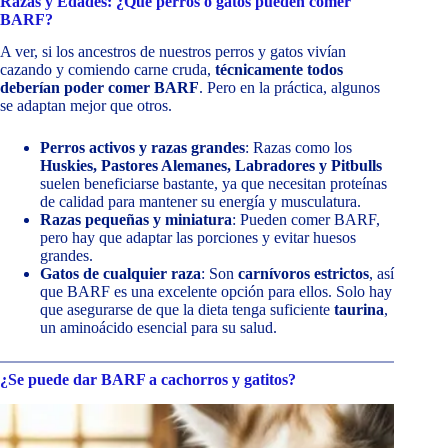
Razas y Edades: ¿Qué perros o gatos pueden comer
BARF?
A ver, si los ancestros de nuestros perros y gatos vivían
cazando y comiendo carne cruda,
técnicamente todos
deberían poder comer BARF
. Pero en la práctica, algunos
se adaptan mejor que otros.
Perros activos y razas grandes
: Razas como los
Huskies, Pastores Alemanes, Labradores y Pitbulls
suelen beneficiarse bastante, ya que necesitan proteínas
de calidad para mantener su energía y musculatura.
Razas pequeñas y miniatura
: Pueden comer BARF,
pero hay que adaptar las porciones y evitar huesos
grandes.
Gatos de cualquier raza
: Son
carnívoros estrictos
, así
que BARF es una excelente opción para ellos. Solo hay
que asegurarse de que la dieta tenga suficiente
taurina
,
un aminoácido esencial para su salud.
¿Se puede dar BARF a cachorros y gatitos?