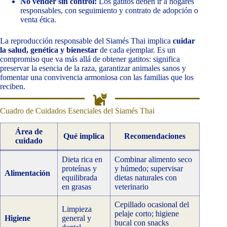
No vender sin control:
Los gatitos deben ir a hogares
responsables, con seguimiento y contrato de adopción o
venta ética.
La reproducción responsable del Siamés Thai implica
cuidar
la salud, genética y bienestar
de cada ejemplar. Es un
compromiso que va más allá de obtener gatitos: significa
preservar la esencia de la raza, garantizar animales sanos y
fomentar una convivencia armoniosa con las familias que los
reciben.
Cuadro de Cuidados Esenciales del Siamés Thai
Área de
Qué implica
Recomendaciones
cuidado
Dieta rica en
Combinar alimento seco
proteínas y
y húmedo; supervisar
Alimentación
equilibrada
dietas naturales con
en grasas
veterinario
Cepillado ocasional del
Limpieza
pelaje corto; higiene
Higiene
general y
bucal con snacks