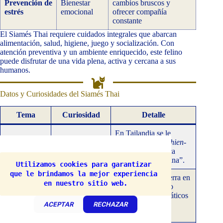
Prevención de
Bienestar
cambios bruscos y
estrés
emocional
ofrecer compañía
constante
El Siamés Thai requiere cuidados integrales que abarcan
alimentación, salud, higiene, juego y socialización. Con
atención preventiva y un ambiente enriquecido, este felino
puede disfrutar de una vida plena, activa y cercana a sus
humanos.
Datos y Curiosidades del Siamés Thai
Tema
Curiosidad
Detalle
En Tailandia se le
Nombre
conoce como
Wichien-
Origen
original
Maat
, que significa
“diamante de la luna”.
Utilizamos cookies para garantizar 
que le brindamos la mejor experiencia 
Llegaron a Inglaterra en
en nuestro sitio web.
el siglo XIX como
Primeros en
Historia
obsequios diplomáticos
Europa
y causaron gran
ACEPTAR
RECHAZAR
fascinación.