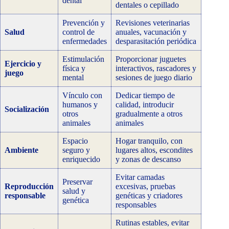
dental
dentales o cepillado
Prevención y
Revisiones veterinarias
Salud
control de
anuales, vacunación y
enfermedades
desparasitación periódica
Estimulación
Proporcionar juguetes
Ejercicio y
física y
interactivos, rascadores y
juego
mental
sesiones de juego diario
Vínculo con
Dedicar tiempo de
humanos y
calidad, introducir
Socialización
otros
gradualmente a otros
animales
animales
Espacio
Hogar tranquilo, con
Ambiente
seguro y
lugares altos, escondites
enriquecido
y zonas de descanso
Evitar camadas
Preservar
Reproducción
excesivas, pruebas
salud y
responsable
genéticas y criadores
genética
responsables
Rutinas estables, evitar