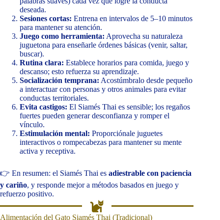
palabras suaves) cada vez que logre la conducta
deseada.
Sesiones cortas:
Entrena en intervalos de 5–10 minutos
para mantener su atención.
Juego como herramienta:
Aprovecha su naturaleza
juguetona para enseñarle órdenes básicas (venir, saltar,
buscar).
Rutina clara:
Establece horarios para comida, juego y
descanso; esto refuerza su aprendizaje.
Socialización temprana:
Acostúmbralo desde pequeño
a interactuar con personas y otros animales para evitar
conductas territoriales.
Evita castigos:
El Siamés Thai es sensible; los regaños
fuertes pueden generar desconfianza y romper el
vínculo.
Estimulación mental:
Proporciónale juguetes
interactivos o rompecabezas para mantener su mente
activa y receptiva.
👉 En resumen: el Siamés Thai es
adiestrable con paciencia
y cariño
, y responde mejor a métodos basados en juego y
refuerzo positivo.
Alimentación del Gato Siamés Thai (Tradicional)