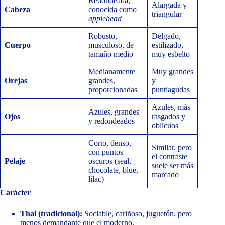
Redondeada,
Alargada y
Cabeza
conocida como
triangular
applehead
Robusto,
Delgado,
Cuerpo
musculoso, de
estilizado,
tamaño medio
muy esbelto
Medianamente
Muy grandes
Orejas
grandes,
y
proporcionadas
puntiagudas
Azules, más
Azules, grandes
Ojos
rasgados y
y redondeados
oblicuos
Corto, denso,
Similar, pero
con puntos
el contraste
Pelaje
oscuros (seal,
suele ser más
chocolate, blue,
marcado
lilac)
Carácter
Thai (tradicional):
Sociable, cariñoso, juguetón, pero
menos demandante que el moderno.