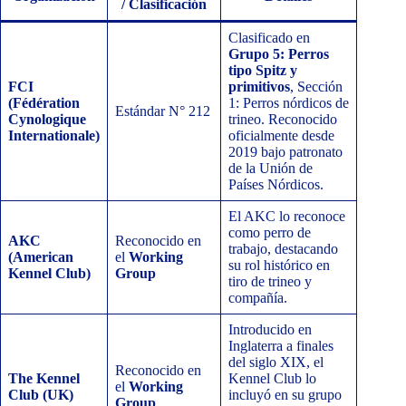
/ Clasificación
Clasificado en
Grupo 5: Perros
tipo Spitz y
FCI
primitivos
, Sección
(Fédération
1: Perros nórdicos de
Estándar N° 212
Cynologique
trineo. Reconocido
Internationale)
oficialmente desde
2019 bajo patronato
de la Unión de
Países Nórdicos.
El AKC lo reconoce
como perro de
AKC
Reconocido en
trabajo, destacando
(American
el
Working
su rol histórico en
Kennel Club)
Group
tiro de trineo y
compañía.
Introducido en
Inglaterra a finales
del siglo XIX, el
Reconocido en
The Kennel
Kennel Club lo
el
Working
Club (UK)
incluyó en su grupo
Group