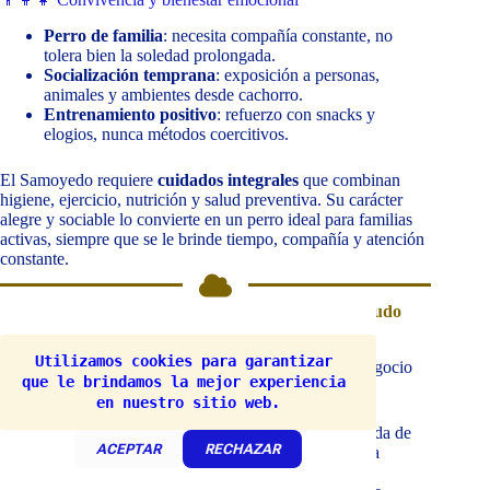
Perro de familia
: necesita compañía constante, no
tolera bien la soledad prolongada.
Socialización temprana
: exposición a personas,
animales y ambientes desde cachorro.
Entrenamiento positivo
: refuerzo con snacks y
elogios, nunca métodos coercitivos.
El Samoyedo requiere
cuidados integrales
que combinan
higiene, ejercicio, nutrición y salud preventiva. Su carácter
alegre y sociable lo convierte en un perro ideal para familias
activas, siempre que se le brinde tiempo, compañía y atención
constante.
Cursos y E-books para crear un vinculo con tu peludo
¿Si eres principiante y no sabes como crear un vinculo
Utilizamos cookies para garantizar 
armonioso con tu peludo? o ¿te interesa crear algun negocio
que le brindamos la mejor experiencia 
Pet frinedly?
en nuestro sitio web.
Te presentamos una selección cuidadosamente elaborada de
ACEPTAR
RECHAZAR
cursos y e-books que te acompañarán paso a paso en la
creación de un plan de alimentación saludable para tu