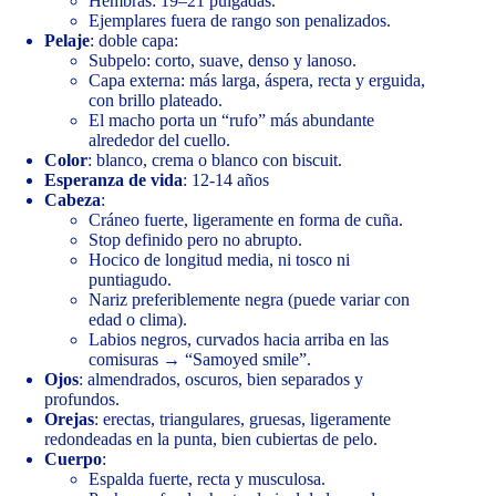
Hembras: 19–21 pulgadas.
Ejemplares fuera de rango son penalizados.
Pelaje
: doble capa:
Subpelo: corto, suave, denso y lanoso.
Capa externa: más larga, áspera, recta y erguida,
con brillo plateado.
El macho porta un “rufo” más abundante
alrededor del cuello.
Color
: blanco, crema o blanco con biscuit.
Esperanza de vida
: 12-14 años
Cabeza
:
Cráneo fuerte, ligeramente en forma de cuña.
Stop definido pero no abrupto.
Hocico de longitud media, ni tosco ni
puntiagudo.
Nariz preferiblemente negra (puede variar con
edad o clima).
Labios negros, curvados hacia arriba en las
comisuras → “Samoyed smile”.
Ojos
: almendrados, oscuros, bien separados y
profundos.
Orejas
: erectas, triangulares, gruesas, ligeramente
redondeadas en la punta, bien cubiertas de pelo.
Cuerpo
:
Espalda fuerte, recta y musculosa.