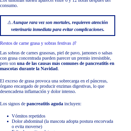
Los síntomas suelen aparecer entre 6 y 12 horas después del
consumo.
⚠️
Aunque rara vez son mortales, requieren atención
veterinaria inmediata para evitar complicaciones.
Restos de carne grasa y sobras festivas 🍖
Las sobras de carnes grasosas, piel de pavo, jamones o salsas
con grasa concentrada pueden parecer un premio irresistible,
pero son
una de las causas más comunes de pancreatitis en
mascotas durante la Navidad
.
El exceso de grasa provoca una sobrecarga en el páncreas,
órgano encargado de producir enzimas digestivas, lo que
desencadena inflamación y dolor intenso.
Los signos de
pancreatitis aguda
incluyen:
Vómitos repetidos
Dolor abdominal (la mascota adopta postura encorvada
o evita moverse)