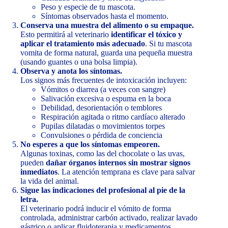
Peso y especie de tu mascota.
Síntomas observados hasta el momento.
Conserva una muestra del alimento o su empaque.
Esto permitirá al veterinario
identificar el tóxico y
aplicar el tratamiento más adecuado
. Si tu mascota
vomita de forma natural, guarda una pequeña muestra
(usando guantes o una bolsa limpia).
Observa y anota los síntomas.
Los signos más frecuentes de intoxicación incluyen:
Vómitos o diarrea (a veces con sangre)
Salivación excesiva o espuma en la boca
Debilidad, desorientación o temblores
Respiración agitada o ritmo cardíaco alterado
Pupilas dilatadas o movimientos torpes
Convulsiones o pérdida de conciencia
No esperes a que los síntomas empeoren.
Algunas toxinas, como las del chocolate o las uvas,
pueden
dañar órganos internos sin mostrar signos
inmediatos
. La atención temprana es clave para salvar
la vida del animal.
Sigue las indicaciones del profesional al pie de la
letra.
El veterinario podrá inducir el vómito de forma
controlada, administrar carbón activado, realizar lavado
gástrico o aplicar fluidoterapia y medicamentos