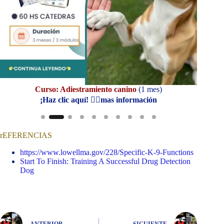
Curso: Adiestramiento canino
(1 mes)
Cu
¡Haz clic aquí! 👆🏼mas información
rEFERENCIAS
https://www.lowellma.gov/228/Specific-K-9-Functions
Start To Finish: Training A Successful Drug Detection
Dog
ANTERIOR
SIGUIENTE