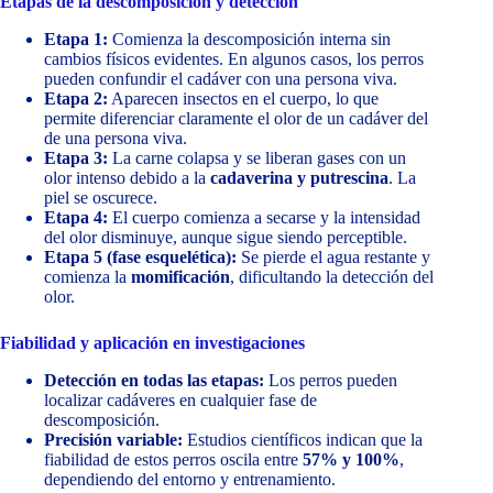
Etapas de la descomposición y detección
Etapa 1:
Comienza la descomposición interna sin
cambios físicos evidentes. En algunos casos, los perros
pueden confundir el cadáver con una persona viva.
Etapa 2:
Aparecen insectos en el cuerpo, lo que
permite diferenciar claramente el olor de un cadáver del
de una persona viva.
Etapa 3:
La carne colapsa y se liberan gases con un
olor intenso debido a la
cadaverina y putrescina
. La
piel se oscurece.
Etapa 4:
El cuerpo comienza a secarse y la intensidad
del olor disminuye, aunque sigue siendo perceptible.
Etapa 5 (fase esquelética):
Se pierde el agua restante y
comienza la
momificación
, dificultando la detección del
olor.
Fiabilidad y aplicación en investigaciones
Detección en todas las etapas:
Los perros pueden
localizar cadáveres en cualquier fase de
descomposición.
Precisión variable:
Estudios científicos indican que la
fiabilidad de estos perros oscila entre
57% y 100%
,
dependiendo del entorno y entrenamiento.