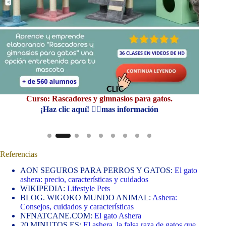
Curso: Rascadores y gimnasios para gatos.
E-
¡Haz clic aquí! 👆🏼mas información
Referencias
AON SEGUROS PARA PERROS Y GATOS:
El gato
ashera: precio, características y cuidados
WIKIPEDIA:
Lifestyle Pets
BLOG. WIGOKO MUNDO ANIMAL:
Ashera:
Consejos, cuidados y características
NFNATCANE.COM:
El gato Ashera
20 MINUTOS.ES:
El ashera, la falsa raza de gatos que