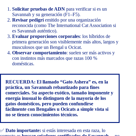
Solicitar pruebas de ADN
para verificar si es un
Savannah y su generación (F1–F5).
Revisar pedigrí
emitido por una organización
reconocida (como The International Cat Association si
es Savannah auténtico).
Evaluar proporciones corporales
: los híbridos de
primera generación son visiblemente más altos, largos y
musculosos que un Bengal u Ocicat.
Observar comportamiento
: suelen ser más activos y
con instintos más marcados que razas 100 %
domésticas.
RECUERDA: El llamado “Gato Ashera” es, en la
práctica, un Savannah rebautizado para fines
comerciales. Su aspecto exótico, tamaño imponente y
energía inusual lo distinguen de la mayoría de los
gatos domésticos, pero pueden confundirse
fácilmente con Bengalíes u Ocicats a simple vista si
no se tienen conocimientos técnicos.
✅
Dato importante:
si estás interesada en esta raza, lo
correcto es
buscar criadores certificados de Savannah
—no