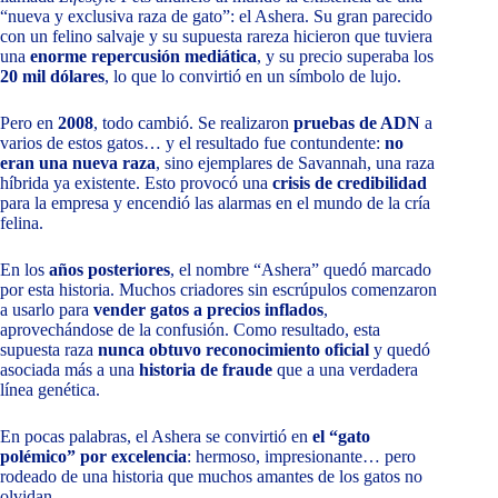
“nueva y exclusiva raza de gato”: el Ashera. Su gran parecido
con un felino salvaje y su supuesta rareza hicieron que tuviera
una
enorme repercusión mediática
, y su precio superaba los
20 mil dólares
, lo que lo convirtió en un símbolo de lujo.
Pero en
2008
, todo cambió. Se realizaron
pruebas de ADN
a
varios de estos gatos… y el resultado fue contundente:
no
eran una nueva raza
, sino ejemplares de Savannah, una raza
híbrida ya existente. Esto provocó una
crisis de credibilidad
para la empresa y encendió las alarmas en el mundo de la cría
felina.
En los
años posteriores
, el nombre “Ashera” quedó marcado
por esta historia. Muchos criadores sin escrúpulos comenzaron
a usarlo para
vender gatos a precios inflados
,
aprovechándose de la confusión. Como resultado, esta
supuesta raza
nunca obtuvo reconocimiento oficial
y quedó
asociada más a una
historia de fraude
que a una verdadera
línea genética.
En pocas palabras, el Ashera se convirtió en
el “gato
polémico” por excelencia
: hermoso, impresionante… pero
rodeado de una historia que muchos amantes de los gatos no
olvidan