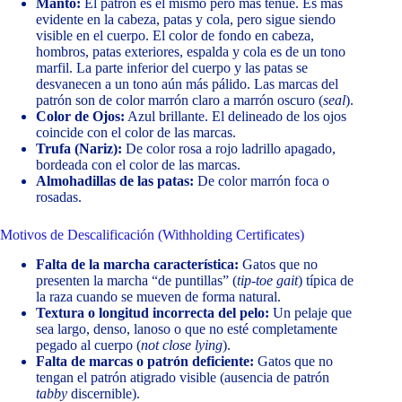
Manto:
El patrón es el mismo pero más tenue. Es más
evidente en la cabeza, patas y cola, pero sigue siendo
visible en el cuerpo. El color de fondo en cabeza,
hombros, patas exteriores, espalda y cola es de un tono
marfil. La parte inferior del cuerpo y las patas se
desvanecen a un tono aún más pálido. Las marcas del
patrón son de color marrón claro a marrón oscuro (
seal
).
Color de Ojos:
Azul brillante. El delineado de los ojos
coincide con el color de las marcas.
Trufa (Nariz):
De color rosa a rojo ladrillo apagado,
bordeada con el color de las marcas.
Almohadillas de las patas:
De color marrón foca o
rosadas.
Motivos de Descalificación (Withholding Certificates)
Falta de la marcha característica:
Gatos que no
presenten la marcha “de puntillas” (
tip-toe gait
) típica de
la raza cuando se mueven de forma natural.
Textura o longitud incorrecta del pelo:
Un pelaje que
sea largo, denso, lanoso o que no esté completamente
pegado al cuerpo (
not close lying
).
Falta de marcas o patrón deficiente:
Gatos que no
tengan el patrón atigrado visible (ausencia de patrón
tabby
discernible).