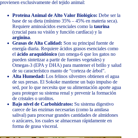
provienen exclusivamente del tejido animal:
Proteína Animal de Alto Valor Biológico:
Debe ser la
base de su dieta (mínimo 35% – 45% en materia seca).
Requiere aminoácidos esenciales como la
taurina
(crucial para su visión y función cardíaca) y la
arginina
.
Grasas de Alta Calidad:
Son su principal fuente de
energía diaria. Requiere ácidos grasos esenciales como
el
ácido araquidónico
(un omega-6 que los gatos no
pueden sintetizar a partir de fuentes vegetales) y
Omegas-3 (EPA y DHA) para mantener el brillo y salud
de su característico manto de “corteza de árbol”.
Alta Humedad:
Los felinos silvestres obtienen el agua
de sus presas. El Sokoke mantiene un bajo impulso de
sed, por lo que necesita que su alimentación aporte agua
para proteger su sistema renal y prevenir la formación
de cristales o urolitos.
Bajo nivel de Carbohidratos:
Su sistema digestivo
carece de las enzimas necesarias (como la amilasa
salival) para procesar grandes cantidades de almidones
o azúcares, los cuales se almacenan rápidamente en
forma de grasa visceral.