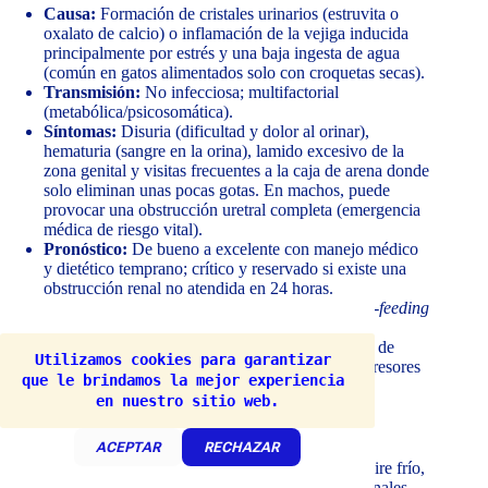
Causa:
Formación de cristales urinarios (estruvita o
oxalato de calcio) o inflamación de la vejiga inducida
principalmente por estrés y una baja ingesta de agua
(común en gatos alimentados solo con croquetas secas).
Transmisión:
No infecciosa; multifactorial
(metabólica/psicosomática).
Síntomas:
Disuria (dificultad y dolor al orinar),
hematuria (sangre en la orina), lamido excesivo de la
zona genital y visitas frecuentes a la caja de arena donde
solo eliminan unas pocas gotas. En machos, puede
provocar una obstrucción uretral completa (emergencia
médica de riesgo vital).
Pronóstico:
De bueno a excelente con manejo médico
y dietético temprano; crítico y reservado si existe una
obstrucción renal no atendida en 24 horas.
Prevención:
Alimentación húmeda regular (
mix-feeding
o natural), uso de fuentes de agua corriente para
estimular el consumo hídrico, mantener las cajas de
Utilizamos cookies para garantizar 
arena escrupulosamente limpias y reducir los estresores
que le brindamos la mejor experiencia 
ambientales en el hogar.
en nuestro sitio web.
Hipotermia y Resfriados Comunes
ACEPTAR
RECHAZAR
Causa:
Exposición prolongada a corrientes de aire frío,
humedad ambiental o bajas temperaturas estacionales.