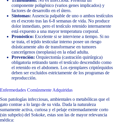
Transmisión:
No es infecciosa. Presenta un
componente poligénico (varios genes implicados) y
factores de desarrollo en el útero.
Síntomas:
Ausencia palpable de uno o ambos testículos
en el escroto tras las 6-8 semanas de vida. No produce
dolor inmediato, pero el testículo retenido internamente
está expuesto a una mayor temperatura corporal.
Pronóstico:
Excelente si se interviene a tiempo. Si no
se trata, el tejido testicular interno posee un riesgo
drásticamente alto de transformarse en tumores
cancerígenos (neoplasia) en la edad adulta.
Prevención:
Orquiectomía (castración quirúrgica)
obligatoria retirando tanto el testículo descendido como
el retenido en el abdomen. Los ejemplares criptórquidos
deben ser excluidos estrictamente de los programas de
reproducción.
Enfermedades Comúnmente Adquiridas
Son patologías infecciosas, ambientales o metabólicas que el
gato contrae a lo largo de su vida. Dada la naturaleza
sumamente activa, curiosa y el pelaje extremadamente corto
(sin subpelo) del Sokoke, estas son las de mayor relevancia
médica: