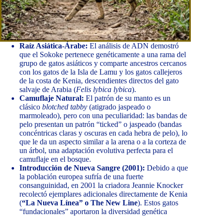
Raíz Asiática-Árabe:
El análisis de ADN demostró
que el Sokoke pertenece genéticamente a una rama del
grupo de gatos asiáticos y comparte ancestros cercanos
con los gatos de la Isla de Lamu y los gatos callejeros
de la costa de Kenia, descendientes directos del gato
salvaje de Arabia (
Felis lybica lybica
).
Camuflaje Natural:
El patrón de su manto es un
clásico
blotched tabby
(atigrado jaspeado o
marmoleado), pero con una peculiaridad: las bandas de
pelo presentan un patrón “ticked” o jaspeado (bandas
concéntricas claras y oscuras en cada hebra de pelo), lo
que le da un aspecto similar a la arena o a la corteza de
un árbol, una adaptación evolutiva perfecta para el
camuflaje en el bosque.
Introducción de Nueva Sangre (2001):
Debido a que
la población europea sufría de una fuerte
consanguinidad, en 2001 la criadora Jeannie Knocker
recolectó ejemplares adicionales directamente de Kenia
(
“La Nueva Línea” o The New Line
). Estos gatos
“fundacionales” aportaron la diversidad genética