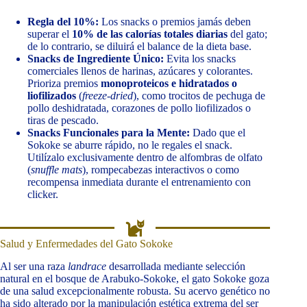
Regla del 10%:
Los snacks o premios jamás deben
superar el
10% de las calorías totales diarias
del gato;
de lo contrario, se diluirá el balance de la dieta base.
Snacks de Ingrediente Único:
Evita los snacks
comerciales llenos de harinas, azúcares y colorantes.
Prioriza premios
monoproteicos e hidratados o
liofilizados
(
freeze-dried
), como trocitos de pechuga de
pollo deshidratada, corazones de pollo liofilizados o
tiras de pescado.
Snacks Funcionales para la Mente:
Dado que el
Sokoke se aburre rápido, no le regales el snack.
Utilízalo exclusivamente dentro de alfombras de olfato
(
snuffle mats
), rompecabezas interactivos o como
recompensa inmediata durante el entrenamiento con
clicker.
Salud y Enfermedades del Gato Sokoke
Al ser una raza
landrace
desarrollada mediante selección
natural en el bosque de Arabuko-Sokoke, el gato Sokoke goza
de una salud excepcionalmente robusta. Su acervo genético no
ha sido alterado por la manipulación estética extrema del ser