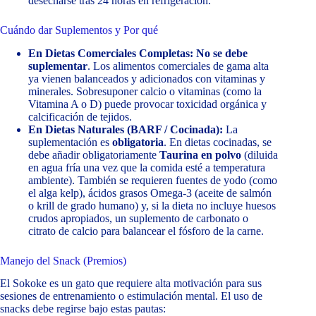
desecharse tras 24 horas en refrigeración.
Cuándo dar Suplementos y Por qué
En Dietas Comerciales Completas:
No se debe
suplementar
. Los alimentos comerciales de gama alta
ya vienen balanceados y adicionados con vitaminas y
minerales. Sobresuponer calcio o vitaminas (como la
Vitamina A o D) puede provocar toxicidad orgánica y
calcificación de tejidos.
En Dietas Naturales (BARF / Cocinada):
La
suplementación es
obligatoria
. En dietas cocinadas, se
debe añadir obligatoriamente
Taurina en polvo
(diluida
en agua fría una vez que la comida esté a temperatura
ambiente). También se requieren fuentes de yodo (como
el alga kelp), ácidos grasos Omega-3 (aceite de salmón
o krill de grado humano) y, si la dieta no incluye huesos
crudos apropiados, un suplemento de carbonato o
citrato de calcio para balancear el fósforo de la carne.
Manejo del Snack (Premios)
El Sokoke es un gato que requiere alta motivación para sus
sesiones de entrenamiento o estimulación mental. El uso de
snacks debe regirse bajo estas pautas: