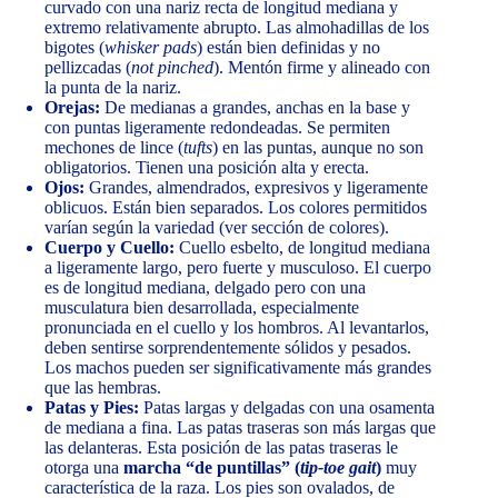
curvado con una nariz recta de longitud mediana y
extremo relativamente abrupto. Las almohadillas de los
bigotes (
whisker pads
) están bien definidas y no
pellizcadas (
not pinched
). Mentón firme y alineado con
la punta de la nariz.
Orejas:
De medianas a grandes, anchas en la base y
con puntas ligeramente redondeadas. Se permiten
mechones de lince (
tufts
) en las puntas, aunque no son
obligatorios. Tienen una posición alta y erecta.
Ojos:
Grandes, almendrados, expresivos y ligeramente
oblicuos. Están bien separados. Los colores permitidos
varían según la variedad (ver sección de colores).
Cuerpo y Cuello:
Cuello esbelto, de longitud mediana
a ligeramente largo, pero fuerte y musculoso. El cuerpo
es de longitud mediana, delgado pero con una
musculatura bien desarrollada, especialmente
pronunciada en el cuello y los hombros. Al levantarlos,
deben sentirse sorprendentemente sólidos y pesados.
Los machos pueden ser significativamente más grandes
que las hembras.
Patas y Pies:
Patas largas y delgadas con una osamenta
de mediana a fina. Las patas traseras son más largas que
las delanteras. Esta posición de las patas traseras le
otorga una
marcha “de puntillas” (
tip-toe gait
)
muy
característica de la raza. Los pies son ovalados, de