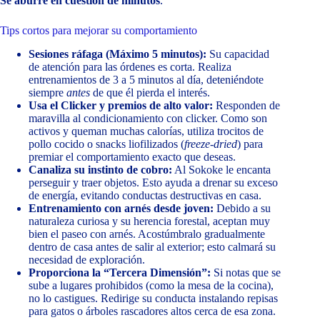
Se aburre en cuestión de minutos
.
Tips cortos para mejorar su comportamiento
Sesiones ráfaga (Máximo 5 minutos):
Su capacidad
de atención para las órdenes es corta. Realiza
entrenamientos de 3 a 5 minutos al día, deteniéndote
siempre
antes
de que él pierda el interés.
Usa el Clicker y premios de alto valor:
Responden de
maravilla al condicionamiento con clicker. Como son
activos y queman muchas calorías, utiliza trocitos de
pollo cocido o snacks liofilizados (
freeze-dried
) para
premiar el comportamiento exacto que deseas.
Canaliza su instinto de cobro:
Al Sokoke le encanta
perseguir y traer objetos. Esto ayuda a drenar su exceso
de energía, evitando conductas destructivas en casa.
Entrenamiento con arnés desde joven:
Debido a su
naturaleza curiosa y su herencia forestal, aceptan muy
bien el paseo con arnés. Acostúmbralo gradualmente
dentro de casa antes de salir al exterior; esto calmará su
necesidad de exploración.
Proporciona la “Tercera Dimensión”:
Si notas que se
sube a lugares prohibidos (como la mesa de la cocina),
no lo castigues. Redirige su conducta instalando repisas
para gatos o árboles rascadores altos cerca de esa zona.