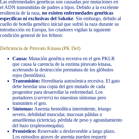
Las enfermedades genéticas son causadas por mutaciones en
el ADN transmitidas de padres a hijos. Debido a la excelente
resiliencia de la raza,
no existen enfermedades genéticas
específicas ni exclusivas del Sokoke
. Sin embargo, debido al
cuello de botella genético inicial que sufrió la raza durante su
introducción en Europa, los criadores vigilan la siguiente
condición general de los felinos:
Deficiencia de Piruvato Kinasa (PK Def)
Causa:
Mutación genética recesiva en el gen PKLR
que causa la carencia de la enzima piruvato kinasa,
acelerando la destrucción prematura de los glóbulos
rojos (hemólisis).
Transmisión:
Hereditaria autosómica recesiva. El gato
debe heredar una copia del gen mutado de cada
progenitor para desarrollar la enfermedad. Los
portadores (
carriers
) no muestran síntomas pero
transmiten el gen.
Síntomas:
Anemia hemolítica intermitente, letargo
severo, debilidad muscular, mucosas pálidas o
amarillentas (ictericia), pérdida de peso y agrandamiento
del bazo (esplenomegalia).
Pronóstico:
Reservado a desfavorable a largo plazo.
Los episodios graves de anemia pueden requerir