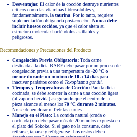
Desventajas:
El calor de la cocción destruye nutrientes
críticos como las vitaminas hidrosolubles y,
fundamentalmente,
la taurina
. Por lo tanto, requiere
suplementación obligatoria post-cocción.
Nunca debe
incluir huesos cocidos
, ya que el calor altera su
estructura molecular haciéndolos astillables y
peligrosos.
Recomendaciones y Precauciones del Producto
Congelación Previa Obligatoria:
Toda carne
destinada a la dieta BARF debe pasar por un proceso de
congelación previa a una temperatura de
-20 °C o
menor durante un mínimo de 10 a 14 días
para
inactivar parásitos como el
Toxoplasma gondii
.
Tiempos y Temperaturas de Cocción:
Para la dieta
cocinada, se debe someter la carne a una cocción ligera
(al vapor o hervida) asegurando que el centro de la
pieza alcance al menos los
70 °C durante 2 minutos
.
No se deben dorar ni freír las carnes.
Manejo en el Plato:
La comida natural (cruda o
cocinada) no debe pasar más de 20 minutos expuesta en
el plato del Sokoke. Si el gato no la consume, debe
retirarse, taparse y refrigerarse. Los restos deben