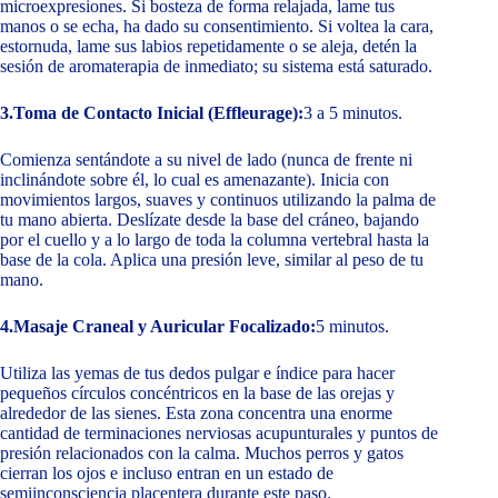
microexpresiones. Si bosteza de forma relajada, lame tus
manos o se echa, ha dado su consentimiento. Si voltea la cara,
estornuda, lame sus labios repetidamente o se aleja, detén la
sesión de aromaterapia de inmediato; su sistema está saturado.
3.Toma de Contacto Inicial (Effleurage):
3 a 5 minutos.
Comienza sentándote a su nivel de lado (nunca de frente ni
inclinándote sobre él, lo cual es amenazante). Inicia con
movimientos largos, suaves y continuos utilizando la palma de
tu mano abierta. Deslízate desde la base del cráneo, bajando
por el cuello y a lo largo de toda la columna vertebral hasta la
base de la cola. Aplica una presión leve, similar al peso de tu
mano.
4.Masaje Craneal y Auricular Focalizado:
5 minutos.
Utiliza las yemas de tus dedos pulgar e índice para hacer
pequeños círculos concéntricos en la base de las orejas y
alrededor de las sienes. Esta zona concentra una enorme
cantidad de terminaciones nerviosas acupunturales y puntos de
presión relacionados con la calma. Muchos perros y gatos
cierran los ojos e incluso entran en un estado de
semiinconsciencia placentera durante este paso.