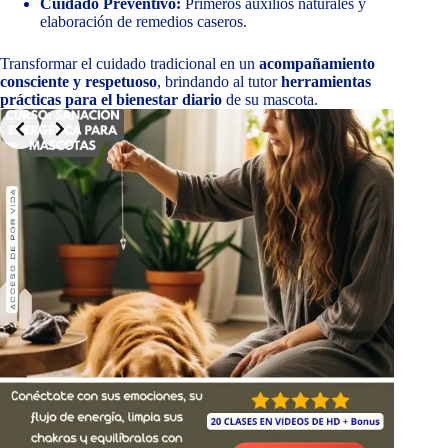
Cuidado Preventivo:
Primeros auxilios naturales y
elaboración de remedios caseros.
Transformar el cuidado tradicional en un
acompañamiento
consciente y respetuoso
, brindando al tutor
herramientas
prácticas para el bienestar diario
de su mascota.
Slide 2 of 8