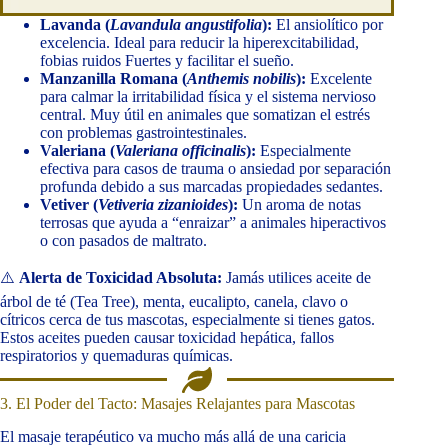
Lavanda (
Lavandula angustifolia
):
El ansiolítico por
excelencia. Ideal para reducir la hiperexcitabilidad,
fobias ruidos Fuertes y facilitar el sueño.
Manzanilla Romana (
Anthemis nobilis
):
Excelente
para calmar la irritabilidad física y el sistema nervioso
central. Muy útil en animales que somatizan el estrés
con problemas gastrointestinales.
Valeriana (
Valeriana officinalis
):
Especialmente
efectiva para casos de trauma o ansiedad por separación
profunda debido a sus marcadas propiedades sedantes.
Vetiver (
Vetiveria zizanioides
):
Un aroma de notas
terrosas que ayuda a “enraizar” a animales hiperactivos
o con pasados de maltrato.
⚠️
Alerta de Toxicidad Absoluta:
Jamás utilices aceite de
árbol de té (Tea Tree), menta, eucalipto, canela, clavo o
cítricos cerca de tus mascotas, especialmente si tienes gatos.
Estos aceites pueden causar toxicidad hepática, fallos
respiratorios y quemaduras químicas.
3. El Poder del Tacto: Masajes Relajantes para Mascotas
El masaje terapéutico va mucho más allá de una caricia