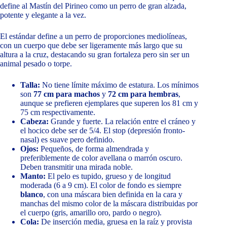
define al Mastín del Pirineo como un perro de gran alzada,
potente y elegante a la vez.
El estándar define a un perro de proporciones mediolíneas,
con un cuerpo que debe ser ligeramente más largo que su
altura a la cruz, destacando su gran fortaleza pero sin ser un
animal pesado o torpe.
Talla:
No tiene límite máximo de estatura. Los mínimos
son
77 cm para machos
y
72 cm para hembras
,
aunque se prefieren ejemplares que superen los 81 cm y
75 cm respectivamente.
Cabeza:
Grande y fuerte. La relación entre el cráneo y
el hocico debe ser de 5/4. El stop (depresión fronto-
nasal) es suave pero definido.
Ojos:
Pequeños, de forma almendrada y
preferiblemente de color avellana o marrón oscuro.
Deben transmitir una mirada noble.
Manto:
El pelo es tupido, grueso y de longitud
moderada (6 a 9 cm). El color de fondo es siempre
blanco
, con una máscara bien definida en la cara y
manchas del mismo color de la máscara distribuidas por
el cuerpo (gris, amarillo oro, pardo o negro).
Cola:
De inserción media, gruesa en la raíz y provista