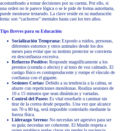
acostumbrado a tomar decisiones por su cuenta. Por ello, si
una orden no le parece lógica o se le pide de forma autoritaria,
puede mostrarse testarudo. La clave reside en su maduración
lenta: son “cachorros” mentales hasta casi los tres años.
Tips Breves para su Educación
Socialización Temprana:
Exponlo a ruidos, personas,
diferentes entornos y otros animales desde los dos
meses para evitar que su instinto protector se convierta
en desconfianza excesiva.
Refuerzo Positivo:
Responde magníficamente a los
premios (comida o afecto) y al tono de voz calmado. El
castigo físico es contraproducente y rompe el vínculo de
confianza con el gigante.
Sesiones Cortas:
Debido a su tendencia a la calma, se
aburre con repeticiones monótonas. Realiza sesiones de
10 a 15 minutos que sean dinámicas y variadas.
Control del Paseo:
Es vital enseñarle a caminar sin
tirar de la correa desde pequeño. Una vez que alcance
sus 70 u 80 kg, será imposible controlarlo mediante la
fuerza física.
Liderazgo Sereno:
No necesitas ser agresivo para ser
su guía; necesitas ser coherente. El Mastín respeta a
quien establece reglas claras sin perder la paciencia.