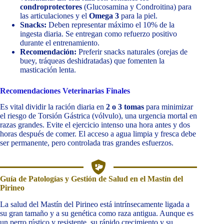
condroprotectores
(Glucosamina y Condroitina) para
las articulaciones y el
Omega 3
para la piel.
Snacks:
Deben representar máximo el 10% de la
ingesta diaria. Se entregan como refuerzo positivo
durante el entrenamiento.
Recomendación:
Preferir snacks naturales (orejas de
buey, tráqueas deshidratadas) que fomenten la
masticación lenta.
Recomendaciones Veterinarias Finales
Es vital dividir la ración diaria en
2 o 3 tomas
para minimizar
el riesgo de Torsión Gástrica (vólvulo), una urgencia mortal en
razas grandes. Evite el ejercicio intenso una hora antes y dos
horas después de comer. El acceso a agua limpia y fresca debe
ser permanente, pero controlada tras grandes esfuerzos.
Guía de Patologías y Gestión de Salud en el Mastín del
Pirineo
La salud del Mastín del Pirineo está intrínsecamente ligada a
su gran tamaño y a su genética como raza antigua. Aunque es
un perro rústico y resistente, su rápido crecimiento y su