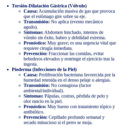
Torsión-Dilatación Gástrica (Vólvulo)
Causa:
Acumulación masiva de gas que provoca
que el estómago gire sobre su eje.
Transmisión:
No aplica (evento mecánico
agudo).
Síntomas:
Abdomen hinchado, intentos de
vómito sin éxito, babeo y debilidad extrema.
Pronóstico:
Muy grave; es una urgencia vital que
requiere cirugía inmediata.
Prevención:
Fraccionar las comidas, evitar
bebederos elevados y restringir el ejercicio tras la
ingesta.
Pioderma (Infecciones de la Piel)
Causa:
Proliferación bacteriana favorecida por la
humedad retenida en el denso pelaje o alergias.
Transmisión:
No contagiosa (factor
ambiental/individual).
Síntomas:
Pápulas, costras, pérdida de pelo y
olor rancio en la piel.
Pronóstico:
Muy bueno con tratamiento tópico y
antibiótico.
Prevención:
Cepillado profundo semanal y
secado minucioso si el perro se moja.