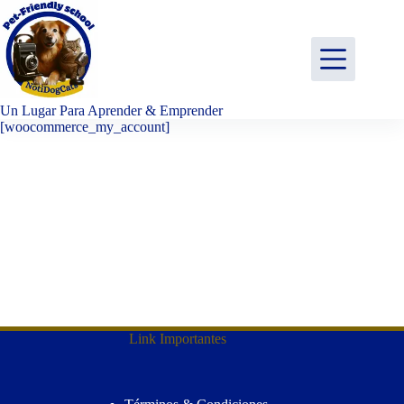
Saltar
al
contenido
Un Lugar Para Aprender & Emprender
[woocommerce_my_account]
Link Importantes