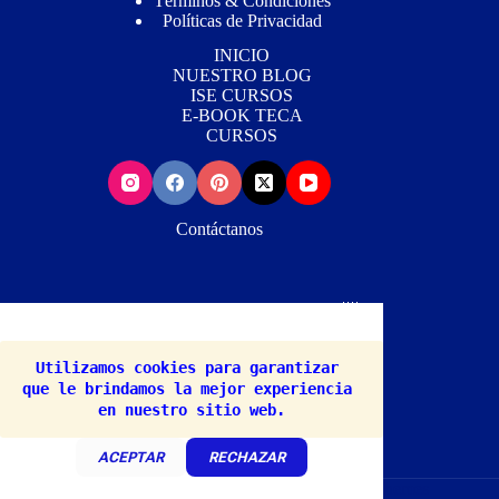
Términos & Condiciones
Políticas de Privacidad
INICIO
NUESTRO BLOG
ISE CURSOS
E-BOOK TECA
CURSOS
Contáctanos
Wh
atsApp📳: (+507) 63434631 Mail📨:
Info@notidogcats.com
Utilizamos cookies para garantizar 
que le brindamos la mejor experiencia 
HECHO POR: studio.siteweb@gmail.com
en nuestro sitio web.
ACEPTAR
RECHAZAR
Copyright © 2026 - WordPress Theme by
Creative Themes