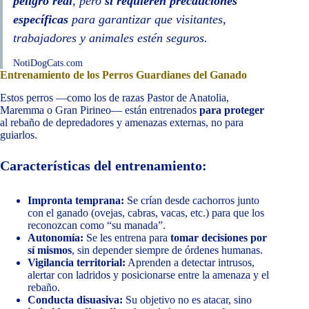
peligro real
, pero
sí requieren precauciones
específicas
para garantizar que visitantes,
trabajadores y animales estén seguros.
NotiDogCats.com
Entrenamiento de los Perros Guardianes del Ganado
Estos perros —como los de razas Pastor de Anatolia,
Maremma o Gran Pirineo— están entrenados
para proteger
al rebaño de depredadores y amenazas externas, no para
guiarlos.
Características del entrenamiento:
Impronta temprana:
Se crían desde cachorros junto
con el ganado (ovejas, cabras, vacas, etc.) para que los
reconozcan como “su manada”.
Autonomía:
Se les entrena para
tomar decisiones por
sí mismos
, sin depender siempre de órdenes humanas.
Vigilancia territorial:
Aprenden a detectar intrusos,
alertar con ladridos y posicionarse entre la amenaza y el
rebaño.
Conducta disuasiva:
Su objetivo no es atacar, sino