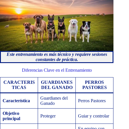
Este entrenamiento es más técnico y requiere sesiones
constantes de práctica.
Diferencias Clave en el Entrenamiento
CARACTERIS
GUARDIANES
PERROS
TICAS
DEL GANADO
PASTORES
Guardianes del
Característica
Perros Pastores
Ganado
Objetivo
Proteger
Guiar y controlar
principal
En equipo con