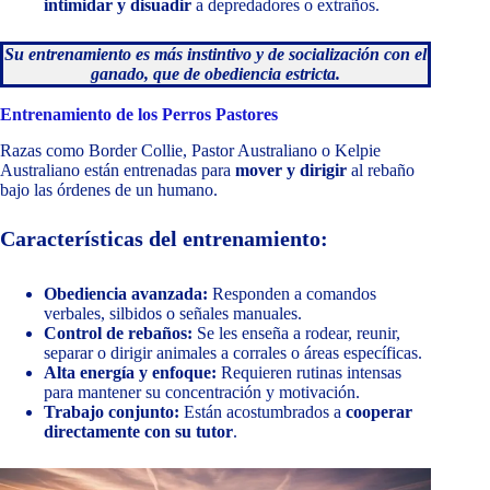
intimidar y disuadir
a depredadores o extraños.
Su entrenamiento es más instintivo y de socialización con el
ganado, que de obediencia estricta.
Entrenamiento de los Perros Pastores
Razas como Border Collie, Pastor Australiano o Kelpie
Australiano están entrenadas para
mover y dirigir
al rebaño
bajo las órdenes de un humano.
Características del entrenamiento:
Obediencia avanzada:
Responden a comandos
verbales, silbidos o señales manuales.
Control de rebaños:
Se les enseña a rodear, reunir,
separar o dirigir animales a corrales o áreas específicas.
Alta energía y enfoque:
Requieren rutinas intensas
para mantener su concentración y motivación.
Trabajo conjunto:
Están acostumbrados a
cooperar
directamente con su tutor
.