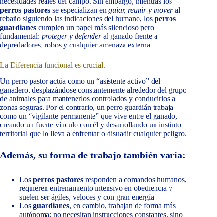
necesidades reales del campo. Sin embargo, mientras los
perros pastores
se especializan en
guiar, reunir y mover
al
rebaño siguiendo las indicaciones del humano, los
perros
guardianes
cumplen un papel más silencioso pero
fundamental:
proteger y defender
al ganado frente a
depredadores, robos y cualquier amenaza externa.
La Diferencia funcional es crucial.
Un perro pastor actúa como un “asistente activo” del
ganadero, desplazándose constantemente alrededor del grupo
de animales para mantenerlos controlados y conducirlos a
zonas seguras. Por el contrario, un perro guardián trabaja
como un “vigilante permanente” que vive entre el ganado,
creando un fuerte vínculo con él y desarrollando un instinto
territorial que lo lleva a enfrentar o disuadir cualquier peligro.
Además, su forma de trabajo también varía:
Los
perros pastores
responden a comandos humanos,
requieren entrenamiento intensivo en obediencia y
suelen ser ágiles, veloces y con gran energía.
Los
guardianes
, en cambio, trabajan de forma más
autónoma; no necesitan instrucciones constantes, sino