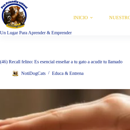
Saltar
al
contenido
INICIO
NUESTR
Un Lugar Para Aprender & Emprender
(46) Recall felino: Es esencial enseñar a tu gato a acudir tu llamado
NotiDogCats
Educa & Entrena