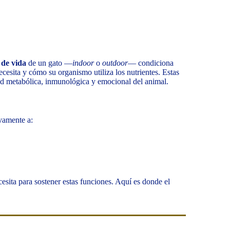
o de vida
de un gato —
indoor
o
outdoor
— condiciona
necesita y cómo su organismo utiliza los nutrientes. Estas
lud metabólica, inmunológica y emocional del animal.
vamente a:
esita para sostener estas funciones. Aquí es donde el