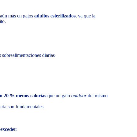
a aún más en gatos
adultos esterilizados
, ya que la
ito.
s sobrealimentaciones diarias
un 20 % menos calorías
que un gato
outdoor
del mismo
iaria son fundamentales.
 exceder
: