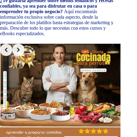
¿Te gustaría aprender sobre menús temáticos y recetas
confiables, ya sea para disfrutar en casa o para
emprender tu propio negocio?
Aquí encontrarás
información exclusiva sobre cada aspecto, desde la
preparación de los platillos hasta estrategias de marketing y
más. Descubre todo lo que necesitas con estos cursos y
eBooks especializados.
Slide 2 of 9