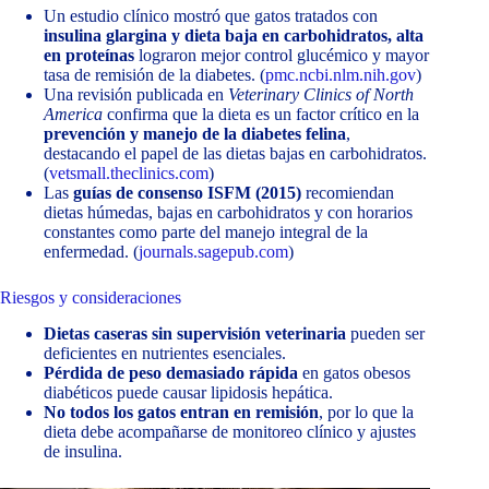
Un estudio clínico mostró que gatos tratados con
insulina glargina y dieta baja en carbohidratos, alta
en proteínas
lograron mejor control glucémico y mayor
tasa de remisión de la diabetes. (
pmc.ncbi.nlm.nih.gov
)
Una revisión publicada en
Veterinary Clinics of North
America
confirma que la dieta es un factor crítico en la
prevención y manejo de la diabetes felina
,
destacando el papel de las dietas bajas en carbohidratos.
(
vetsmall.theclinics.com
)
Las
guías de consenso ISFM (2015)
recomiendan
dietas húmedas, bajas en carbohidratos y con horarios
constantes como parte del manejo integral de la
enfermedad. (
journals.sagepub.com
)
Riesgos y consideraciones
Dietas caseras sin supervisión veterinaria
pueden ser
deficientes en nutrientes esenciales.
Pérdida de peso demasiado rápida
en gatos obesos
diabéticos puede causar lipidosis hepática.
No todos los gatos entran en remisión
, por lo que la
dieta debe acompañarse de monitoreo clínico y ajustes
de insulina.