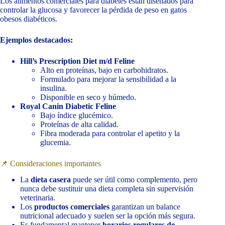
Los alimentos comerciales para diabetes están diseñados para
controlar la glucosa y favorecer la pérdida de peso en gatos
obesos diabéticos.
Ejemplos destacados:
Hill’s Prescription Diet m/d Feline
Alto en proteínas, bajo en carbohidratos.
Formulado para mejorar la sensibilidad a la
insulina.
Disponible en seco y húmedo.
Royal Canin Diabetic Feline
Bajo índice glucémico.
Proteínas de alta calidad.
Fibra moderada para controlar el apetito y la
glucemia.
📌 Consideraciones importantes
La
dieta casera
puede ser útil como complemento, pero
nunca debe sustituir una dieta completa sin supervisión
veterinaria.
Los
productos comerciales
garantizan un balance
nutricional adecuado y suelen ser la opción más segura.
Es fundamental mantener
horarios regulares de