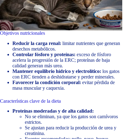
Objetivos nutricionales
Reducir la carga renal:
limitar nutrientes que generan
desechos metabólicos.
Controlar fósforo y proteínas:
exceso de fósforo
acelera la progresión de la ERC; proteínas de baja
calidad generan más urea.
Mantener equilibrio hídrico y electrolítico:
los gatos
con ERC tienden a deshidratarse y perder minerales.
Favorecer la condición corporal:
evitar pérdida de
masa muscular y caquexia.
Características clave de la dieta
Proteínas moderadas y de alta calidad:
No se eliminan, ya que los gatos son carnívoros
estrictos.
Se ajustan para reducir la producción de urea y
creatinina.
Fuentes recomendadas: pollo, pavo, huevo.