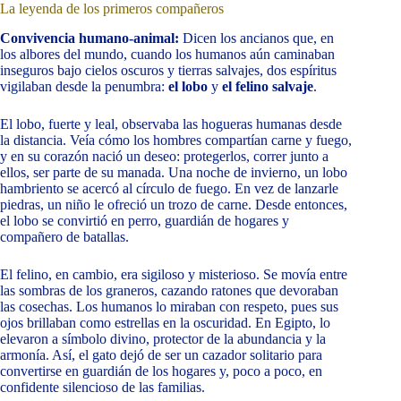
La leyenda de los primeros compañeros
Convivencia humano-animal:
Dicen los ancianos que, en
los albores del mundo, cuando los humanos aún caminaban
inseguros bajo cielos oscuros y tierras salvajes, dos espíritus
vigilaban desde la penumbra:
el lobo
y
el felino salvaje
.
El lobo, fuerte y leal, observaba las hogueras humanas desde
la distancia. Veía cómo los hombres compartían carne y fuego,
y en su corazón nació un deseo: protegerlos, correr junto a
ellos, ser parte de su manada. Una noche de invierno, un lobo
hambriento se acercó al círculo de fuego. En vez de lanzarle
piedras, un niño le ofreció un trozo de carne. Desde entonces,
el lobo se convirtió en perro, guardián de hogares y
compañero de batallas.
El felino, en cambio, era sigiloso y misterioso. Se movía entre
las sombras de los graneros, cazando ratones que devoraban
las cosechas. Los humanos lo miraban con respeto, pues sus
ojos brillaban como estrellas en la oscuridad. En Egipto, lo
elevaron a símbolo divino, protector de la abundancia y la
armonía. Así, el gato dejó de ser un cazador solitario para
convertirse en guardián de los hogares y, poco a poco, en
confidente silencioso de las familias.