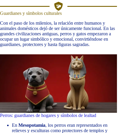
Guardianes y símbolos culturales
Con el paso de los milenios, la relación entre humanos y
animales domésticos dejó de ser únicamente funcional. En las
grandes civilizaciones antiguas, perros y gatos empezaron a
ocupar un lugar simbólico y emocional, convirtiéndose en
guardianes, protectores y hasta figuras sagradas.
Perros: guardianes de hogares y símbolos de lealtad
En
Mesopotamia
, los perros eran representados en
relieves y esculturas como protectores de templos y