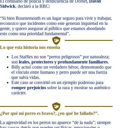
El comisario de policía y delincuencia de Dorset,
David
Sidwick
, declaró a la BBC:
“Si bien Bournemouth es un lugar seguro para vivir y trabajar,
reconozco que incidentes como este generan inquietud en la
gente, y quiero asegurar al público que estamos abordando
esto como una prioridad fundamental”.
Lo que esta historia nos enseña
Los Staffies no son “perros peligrosos” por naturaleza;
son
leales, protectores y profundamente familiares
.
Billy actuó como un verdadero héroe, demostrando que
el vínculo entre humano y perro puede ser una fuerza
que salva vidas.
Este caso se convirtió en un ejemplo poderoso para
romper prejuicios
sobre la raza y mostrar su auténtico
carácter.
¿Por qué mi perro es bravo?, ¿en qué he fallado?”.
La agresividad en los perros no aparece “de la nada”; siempre
hay causas detrás que pueden ser físicas, emocionales o