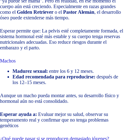
“ya puede ser mamá”. Pero en realidad, en ese momento el
cuerpo aún está creciendo. Especialmente en razas grandes
como el
Golden Retriever
o el
Pastor Alemán
, el desarrollo
óseo puede extenderse más tiempo.
Esperar permite que: La pelvis esté completamente formada, el
sistema hormonal esté más estable y su cuerpo tenga reservas
nutricionales adecuadas. Eso reduce riesgos durante el
embarazo y el parto.
Machos
Madurez sexual:
entre los 6 y 12 meses.
Edad recomendada para reproducirse:
después de
los 12–15 meses.
Aunque un macho pueda montar antes, su desarrollo físico y
hormonal aún no está consolidado.
Esperar ayuda a:
Evaluar mejor su salud, observar su
temperamento real y confirmar que no tenga problemas
genéticos
¿Qué puede pasar si se reproducen demasiado jóvenes?