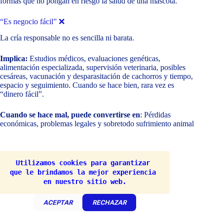
formas que no pongan en riesgo la salud de una mascota.
“Es negocio fácil” ❌
La cría responsable no es sencilla ni barata.
Implica:
Estudios médicos, evaluaciones genéticas,
alimentación especializada, supervisión veterinaria, posibles
cesáreas, vacunación y desparasitación de cachorros y tiempo,
espacio y seguimiento. Cuando se hace bien, rara vez es
“dinero fácil”.
Cuando se hace mal, puede convertirse en
: Pérdidas
económicas, problemas legales y sobretodo sufrimiento animal
La realidad
La reproducción mal manejada puede ser:
Utilizamos cookies para garantizar 
que le brindamos la mejor experiencia 
Médicamente riesgosa
en nuestro sitio web.
Emocionalmente estresante para la madre
Costosa económicamente
ACEPTAR
RECHAZAR
Socialmente problemática