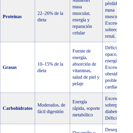
Mantener
pérdida de
masa
masa
22–26% de la
muscular,
Proteínas
muscular.
dieta
energía y
Exceso:
reparación
sobrecarga
celular
renal.
Déficit: pelaje
Fuente de
opaco, baja
energía,
energía.
10–15% de la
absorción de
Grasas
Exceso:
dieta
vitaminas,
obesidad,
salud de piel y
problemas
pelaje
cardíacos.
Exceso:
Energía
Moderados, de
sobrepeso,
Carbohidratos
rápida, soporte
fácil digestión
diabetes.
metabólico
Déficit: fatiga.
Desequilibrio:
Desarrollo y