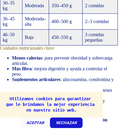
30–35
Moderada
350–450 g
2 comidas
kg
36–45
Moderada–
400–500 g
2–3 comidas
kg
alta
46–50
3 comidas
Baja
450–550 g
kg
pequeñas
Cuidados nutricionales clave
Menos calorías
: para prevenir obesidad y sobrecarga
articular.
Más fibra
: mejora digestión y ayuda a controlar el
peso.
Suplementos articulares
: glucosamina, condroitina y
omega-3 bajo supervisión veterinaria.
Agua fresca constante
: indispensable para mantener
función renal.
Utilizamos cookies para garantizar 
Plato elevado (20–30 cm)
: facilita la deglución y
que le brindamos la mejor experiencia 
reduce tensión en cuello.
en nuestro sitio web.
👉 La cantidad exacta debe ajustarse según la
condición
ACEPTAR
RECHAZAR
corporal
: el perro debe tener cintura visible y costillas
palpables sin exceso de grasa.