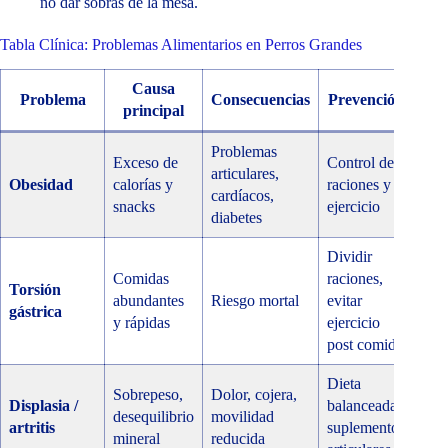
no dar sobras de la mesa.
Tabla Clínica: Problemas Alimentarios en Perros Grandes
Causa
Problema
Consecuencias
Prevención
principal
Problemas
Exceso de
Control de
articulares,
Obesidad
calorías y
raciones y
cardíacos,
snacks
ejercicio
diabetes
Dividir
Comidas
raciones,
Torsión
abundantes
Riesgo mortal
evitar
gástrica
y rápidas
ejercicio
post comida
Dieta
Sobrepeso,
Dolor, cojera,
Displasia /
balanceada,
desequilibrio
movilidad
artritis
suplementos
mineral
reducida