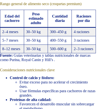
Rango general de alimento seco (croquetas premium)
Peso
Edad del
Cantidad
Raciones
estimado
cachorro
diaria
por día
adulto
2–4 meses
30–50 kg
300–450 g
4 raciones
5–7 meses
30–50 kg
400–550 g
3 raciones
8–12 meses
30–50 kg
500–600 g
2–3 raciones
Fuente:
Guías veterinarias y tablas nutricionales de marcas
como Purina, Royal Canin y Hill’s .
Consideraciones nutricionales clave
Control de calcio y fósforo:
Evitar exceso para no acelerar el crecimiento
óseo.
Usar fórmulas específicas para cachorros de razas
grandes.
Proteínas de alta calidad:
Favorecen el desarrollo muscular sin sobrecargar
el metabolismo.