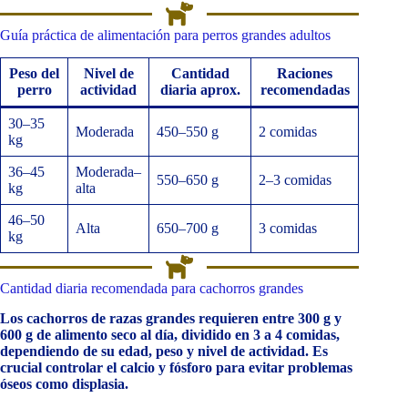
Guía práctica de alimentación para perros grandes adultos
Peso del
Nivel de
Cantidad
Raciones
perro
actividad
diaria aprox.
recomendadas
30–35
Moderada
450–550 g
2 comidas
kg
36–45
Moderada–
550–650 g
2–3 comidas
kg
alta
46–50
Alta
650–700 g
3 comidas
kg
Cantidad diaria recomendada para cachorros grandes
Los cachorros de razas grandes requieren entre 300 g y
600 g de alimento seco al día, dividido en 3 a 4 comidas,
dependiendo de su edad, peso y nivel de actividad. Es
crucial controlar el calcio y fósforo para evitar problemas
óseos como displasia.