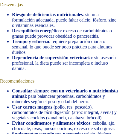
Desventajas
Riesgo de deficiencias nutricionales
: sin una
formulación adecuada, puede faltar calcio, fósforo, zinc
o vitaminas esenciales.
Desequilibrio energético
: exceso de carbohidratos o
grasas puede provocar obesidad o pancreatitis.
Tiempo y esfuerzo
: requiere preparación diaria o
semanal, lo que puede ser poco práctico para algunos
dueños.
Dependencia de supervisión veterinaria
: sin asesoría
profesional, la dieta puede ser incompleta o incluso
dañina.
Recomendaciones
Consultar siempre con un veterinario o nutricionista
animal
: para balancear proteínas, carbohidratos y
minerales según el peso y edad del perro.
Usar carnes magras
(pollo, res, pescado),
carbohidratos de fácil digestión (arroz integral, avena) y
vegetales cocidos (zanahoria, calabaza, brócoli).
Evitar condimentos y alimentos tóxicos
: cebolla, ajo,
chocolate, uvas, huesos cocidos, exceso de sal o grasa.
Suplementar cuando sea necesario
: calcio, fósforo,