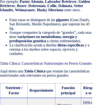
Por ejemplo:
Pastor Alemán
,
Labrador Retriever
,
Golden
Retriever
,
Boxer
,
Doberman
,
Collie
,
Dálmata
,
Setter
Irlandés
,
Weimaraner
,
Husky Siberiano
entre otros.
Estas razas se distinguen de las
gigantes
(Gran Danés,
San Bernardo, Mastín Napolitano), que superan los 45
kg.
Aunque comparten la categoría de “grandes”, cada raza
tiene
variaciones en metabolismo, energía y
predisposición genética
a ciertas enfermedades.
La clasificación ayuda a diseñar
dietas específicas
y a
orientar a los dueños sobre espacio, ejercicio y
cuidados.
Tabla Clínica: Características Nutricionales en Perros Grandes
Aquí tienes una
Tabla Clínica
que resume las características
nutricionales más relevantes en perros grandes.
Nutriente /
Función
Riesgo si falta
Requerimiento
Factor
principal
o se excede
Déficit: