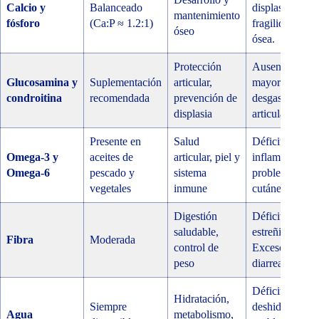
Calcio y
Balanceado
displasia,
mantenimiento
fósforo
(Ca:P ≈ 1.2:1)
fragilidad
óseo
ósea.
Protección
Ausencia:
Glucosamina y
Suplementación
articular,
mayor
condroitina
recomendada
prevención de
desgaste
displasia
articular.
Presente en
Salud
Déficit:
Omega-3 y
aceites de
articular, piel y
inflamación,
Omega-6
pescado y
sistema
problemas
vegetales
inmune
cutáneos.
Digestión
Déficit:
saludable,
estreñimiento.
Fibra
Moderada
control de
Exceso:
peso
diarrea.
Déficit:
Hidratación,
Siempre
deshidratación
Agua
metabolismo,