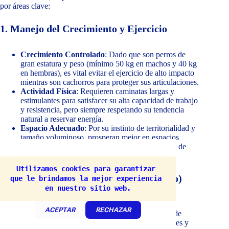
por áreas clave:
1. Manejo del Crecimiento y Ejercicio
Crecimiento Controlado
: Dado que son perros de
gran estatura y peso (mínimo 50 kg en machos y 40 kg
en hembras), es vital evitar el ejercicio de alto impacto
mientras son cachorros para proteger sus articulaciones.
Actividad Física
: Requieren caminatas largas y
estimulantes para satisfacer su alta capacidad de trabajo
y resistencia, pero siempre respetando su tendencia
natural a reservar energía.
Espacio Adecuado
: Por su instinto de territorialidad y
tamaño voluminoso, prosperan mejor en espacios
amplios donde puedan ejercer su función natural de
vigilancia.
Utilizamos cookies para garantizar 
2. Socialización y Educación (Prioritario)
que le brindamos la mejor experiencia 
en nuestro sitio web.
Socialización Temprana
: Es imprescindible
ACEPTAR
RECHAZAR
exponerlos a diferentes personas y animales desde
jóvenes para canalizar su coraje ante depredadores y