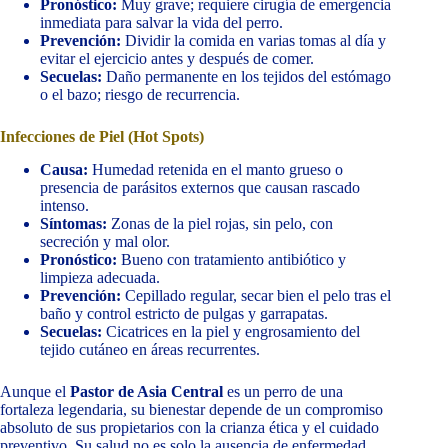
Pronóstico:
Muy grave; requiere cirugía de emergencia
inmediata para salvar la vida del perro.
Prevención:
Dividir la comida en varias tomas al día y
evitar el ejercicio antes y después de comer.
Secuelas:
Daño permanente en los tejidos del estómago
o el bazo; riesgo de recurrencia.
Infecciones de Piel (Hot Spots)
Causa:
Humedad retenida en el manto grueso o
presencia de parásitos externos que causan rascado
intenso.
Síntomas:
Zonas de la piel rojas, sin pelo, con
secreción y mal olor.
Pronóstico:
Bueno con tratamiento antibiótico y
limpieza adecuada.
Prevención:
Cepillado regular, secar bien el pelo tras el
baño y control estricto de pulgas y garrapatas.
Secuelas:
Cicatrices en la piel y engrosamiento del
tejido cutáneo en áreas recurrentes.
Aunque el
Pastor de Asia Central
es un perro de una
fortaleza legendaria, su bienestar depende de un compromiso
absoluto de sus propietarios con la crianza ética y el cuidado
preventivo. Su salud no es solo la ausencia de enfermedad,