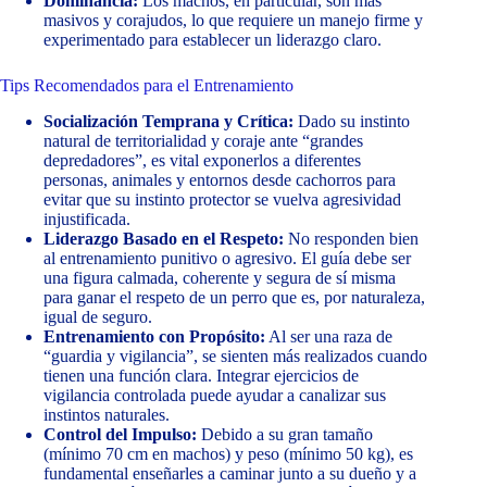
Dominancia:
Los machos, en particular, son más
masivos y corajudos, lo que requiere un manejo firme y
experimentado para establecer un liderazgo claro.
Tips Recomendados para el Entrenamiento
Socialización Temprana y Crítica:
Dado su instinto
natural de territorialidad y coraje ante “grandes
depredadores”, es vital exponerlos a diferentes
personas, animales y entornos desde cachorros para
evitar que su instinto protector se vuelva agresividad
injustificada.
Liderazgo Basado en el Respeto:
No responden bien
al entrenamiento punitivo o agresivo. El guía debe ser
una figura calmada, coherente y segura de sí misma
para ganar el respeto de un perro que es, por naturaleza,
igual de seguro.
Entrenamiento con Propósito:
Al ser una raza de
“guardia y vigilancia”, se sienten más realizados cuando
tienen una función clara. Integrar ejercicios de
vigilancia controlada puede ayudar a canalizar sus
instintos naturales.
Control del Impulso:
Debido a su gran tamaño
(mínimo 70 cm en machos) y peso (mínimo 50 kg), es
fundamental enseñarles a caminar junto a su dueño y a