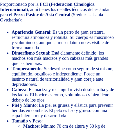
Proporcionado por la
FCI (Federación Cinológica
Internacional)
, aquí tienes los detalles técnicos del estándar
para el
Perro Pastor de Asia Central
(Sredneasiatskaia
Ovtcharka):
Apariencia General
: Es un perro de gran estatura,
estructura armoniosa y robusta. Su cuerpo es musculoso
y voluminoso, aunque la musculatura no es visible de
forma marcada.
Dimorfismo Sexual
: Está claramente definido; los
machos son más macizos y con cabezas más grandes
que las hembras.
Temperamento
: Se describe como seguro de sí mismo,
equilibrado, orgulloso e independiente. Posee un
instinto natural de territorialidad y gran coraje ante
depredadores.
Cabeza
: Es maciza y rectangular vista desde arriba y de
los lados. El hocico es romo, voluminoso y bien lleno
debajo de los ojos.
Piel y Manto
: La piel es gruesa y elástica para prevenir
heridas en combate. El pelo es liso y grueso con una
capa interna muy desarrollada.
Tamaño y Peso
:
Machos
: Mínimo 70 cm de altura y 50 kg de