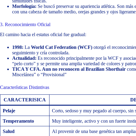
similitudes físicas.
Morfología:
Se buscó preservar su apariencia atlética. Son más e
con una cabeza de tamaño medio, orejas grandes y ojos ligeram
3. Reconocimiento Oficial
El camino hacia el estatus oficial fue gradual:
1998:
La
World Cat Federation (WCF)
otorgó el reconocimi
seguimiento y cría controlada.
Actualidad:
Es reconocido principalmente por la WCF y asociaci
“pelo corto” y se permite una amplia variedad de colores y patro
TICA Y CFA. Aun no reconocen al Brazilian Shorthair
como 
Miscelánea” o “Provisional”
Características Distintivas
CARACTERISICA
D
Pelaje
Corto, sedoso y muy pegado al cuerpo, sin s
Temperamento
Muy inteligente, activo y con un fuerte insti
Salud
Al provenir de una base genética tan amplia