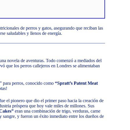
utricionales de perros y gatos, asegurando que reciban las
rse saludables y llenos de energía.
o una novela de aventuras. Todo comenzó a mediados del
vó que los perros callejeros en Londres se alimentaban
nte” para perros, conocido como
“Spratt’s Patent Meat
otas!
 fue el pionero que dio el primer paso hacia la creación de
dustria próspera que hoy vale miles de millones. Sus
Cakes”
eran una combinación de trigo, verduras, carne
 y sangre, y fueron un éxito inmediato entre los dueños de
.