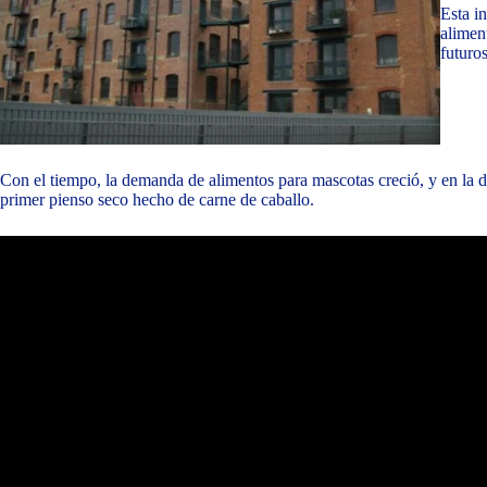
Esta i
alimen
futuro
Con el tiempo, la demanda de alimentos para mascotas creció, y en la
primer pienso seco hecho de carne de caballo.