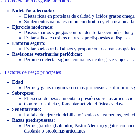
2. Cómo evitar el desgaste prematuro
Nutrición adecuada:
Dietas ricas en proteínas de calidad y ácidos grasos omega
Suplementos naturales como condroitina y glucosamina favo
Ejercicio moderado:
Paseos diarios y juegos controlados fortalecen músculos y 
Evitar saltos excesivos en razas predispuestas a displasia.
Entorno seguro:
Evitar suelos resbaladizos y proporcionar camas ortopédica
Revisiones veterinarias periódicas:
Permiten detectar signos tempranos de desgaste y ajustar la 
3. Factores de riesgo principales
Edad:
Perros y gatos mayores son más propensos a sufrir artritis y
Sobrepeso:
El exceso de peso aumenta la presión sobre las articulacion
Controlar la dieta y fomentar actividad física es clave.
Sedentarismo:
La falta de ejercicio debilita músculos y ligamentos, reduci
Razas predispuestas:
Perros grandes (Labrador, Pastor Alemán) y gatos con cie
displasia o problemas articulares.