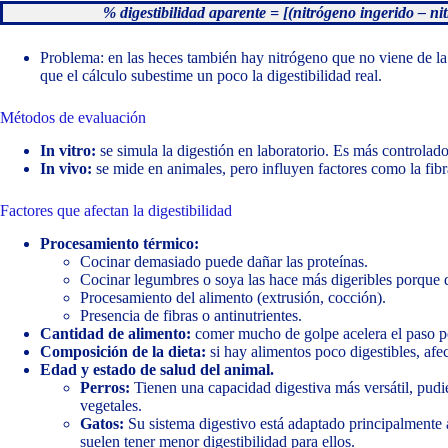
% digestibilidad aparente = [(nitrógeno ingerido – ni
Problema: en las heces también hay nitrógeno que no viene de la
que el cálculo subestime un poco la digestibilidad real.
Métodos de evaluación
In vitro:
se simula la digestión en laboratorio. Es más controlado
In vivo:
se mide en animales, pero influyen factores como la fibra
Factores que afectan la digestibilidad
Procesamiento térmico:
Cocinar demasiado puede dañar las proteínas.
Cocinar legumbres o soya las hace más digeribles porque d
Procesamiento del alimento (extrusión, cocción).
Presencia de fibras o antinutrientes.
Cantidad de alimento:
comer mucho de golpe acelera el paso por
Composición de la dieta:
si hay alimentos poco digestibles, afec
Edad y estado de salud del animal.
Perros:
Tienen una capacidad digestiva más versátil, pud
vegetales.
Gatos:
Su sistema digestivo está adaptado principalmente a
suelen tener menor digestibilidad para ellos.