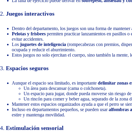
La falta de ejercicio puede derivar en
sobrepeso, ansiedad y co
2.
Juegos interactivos
Dentro del departamento, los juegos son una forma de mantener a
Pelotas y frisbees
permiten practicar lanzamientos en pasillos o
evitar accidentes.
Los
juguetes de inteligencia
(rompecabezas con premios, dispen
ocupada y reducir el aburrimiento.
Estos juegos no solo ejercitan el cuerpo, sino también la mente, 
3.
Espacios seguros
Aunque el espacio sea limitado, es importante
delimitar zonas e
Un área para descansar (cama o colchoneta).
Un espacio para jugar, donde pueda moverse sin riesgo de
Un rincón para comer y beber agua, separado de la zona d
Mantener estos espacios organizados ayuda a que el perro se sie
Incluso en departamentos pequeños, se pueden usar
alfombras an
estire y mantenga movilidad.
4.
Estimulación sensorial