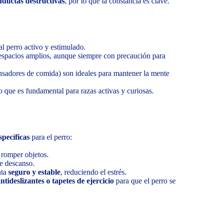
nductas destructivas
, por lo que la constancia es clave.
l perro activo y estimulado.
 espacios amplios, aunque siempre con precaución para
sadores de comida) son ideales para mantener la mente
lo que es fundamental para razas activas y curiosas.
specíficas
para el perro:
 romper objetos.
e descanso.
nta
seguro y estable
, reduciendo el estrés.
tideslizantes o tapetes de ejercicio
para que el perro se