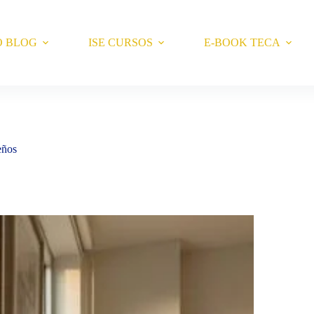
O BLOG
ISE CURSOS
E-BOOK TECA
eños