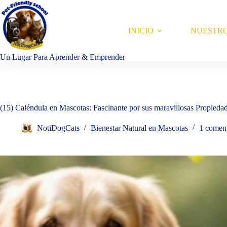
Saltar
al
contenido
INICIO
NUESTR
Un Lugar Para Aprender & Emprender
(15) Caléndula en Mascotas: Fascinante por sus maravillosas Propiedad
NotiDogCats
Bienestar Natural en Mascotas
1 coment