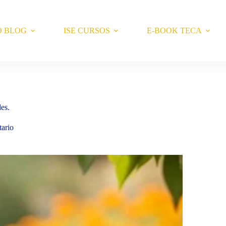
O BLOG
ISE CURSOS
E-BOOK TECA
es.
ario