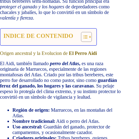
tribus bereberes semi-nómadas. Su función principal era
proteger el ganado y los hogares
de depredadores como
chacales y jabalíes, lo que lo convirtió en un símbolo de
valentía y fiereza
.
INDICE DE CONTENIDO
Origen ancestral y la Evolucion de
El Perro Aidi
El Aidi, también llamado
perro del Atlas
,
es una raza
originaria de Marruecos, especialmente de las regiones
montañosas del Atlas. Criado por las tribus bereberes, este
perro fue desarrollado no como pastor, sino como
guardián
feroz del ganado, los hogares y las caravanas
. Su pelaje
espeso lo protegía del clima extremo, y su instinto protector lo
convirtió en un símbolo de vigilancia y lealtad.
Región de origen:
Marruecos, en las montañas del
Atlas.
Nombre tradicional:
Aïdi o perro del Atlas.
Uso ancestral:
Guardián del ganado, protector de
campamentos, y ocasionalmente cazador.
Criadores originales:
Tribus bereberes, quienes