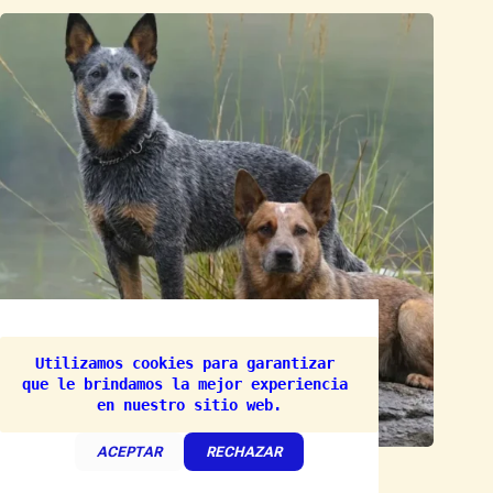
Utilizamos cookies para garantizar 
que le brindamos la mejor experiencia 
en nuestro sitio web.
ACEPTAR
RECHAZAR
(63) El Boyero Australiano, todo de este “El Guardián
Incansable del Trabajo y la Lealtad”