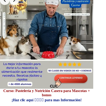
Curso
:
Pastelería y Nutrición Casera para Mascotas +
E-bo
bonos
¡Haz clic aquí 👆🏼👆🏼 para mas Información!