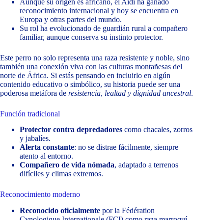
Aunque su origen es africano, el Aidi ha ganado
reconocimiento internacional y hoy se encuentra en
Europa y otras partes del mundo.
Su rol ha evolucionado de guardián rural a compañero
familiar, aunque conserva su instinto protector.
Este perro no solo representa una raza resistente y noble, sino
también una conexión viva con las culturas montañesas del
norte de África. Si estás pensando en incluirlo en algún
contenido educativo o simbólico, su historia puede ser una
poderosa metáfora de
resistencia, lealtad y dignidad ancestral
.
Función tradicional
Protector contra depredadores
como chacales, zorros
y jabalíes.
Alerta constante
: no se distrae fácilmente, siempre
atento al entorno.
Compañero de vida nómada
, adaptado a terrenos
difíciles y climas extremos.
Reconocimiento moderno
Reconocido oficialmente
por la Fédération
Cynologique Internationale (FCI) como raza marroquí,