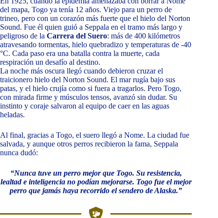
En 1925, cuando la epidemia amenazaba con borrar a Nome
del mapa, Togo ya tenía 12 años. Viejo para un perro de
trineo, pero con un corazón más fuerte que el hielo del Norton
Sound. Fue él quien guió a Seppala en el tramo más largo y
peligroso de la
Carrera del Suero
: más de 400 kilómetros
atravesando tormentas, hielo quebradizo y temperaturas de -40
°C. Cada paso era una batalla contra la muerte, cada
respiración un desafío al destino.
La noche más oscura llegó cuando debieron cruzar el
traicionero hielo del Norton Sound. El mar rugía bajo sus
patas, y el hielo crujía como si fuera a tragarlos. Pero Togo,
con mirada firme y músculos tensos, avanzó sin dudar. Su
instinto y coraje salvaron al equipo de caer en las aguas
heladas.
Al final, gracias a Togo, el suero llegó a Nome. La ciudad fue
salvada, y aunque otros perros recibieron la fama, Seppala
nunca dudó:
“Nunca tuve un perro mejor que Togo. Su resistencia,
lealtad e inteligencia no podían mejorarse. Togo fue el mejor
perro que jamás haya recorrido el sendero de Alaska.”