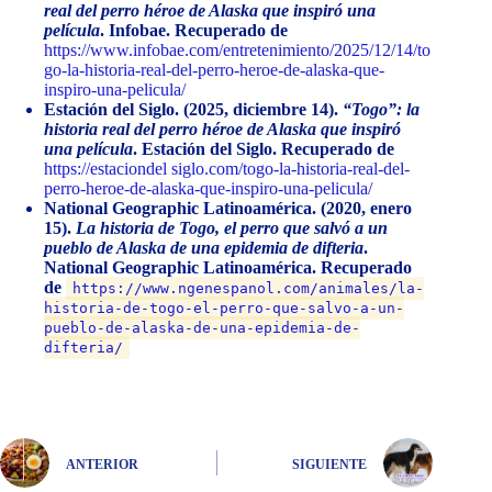
real del perro héroe de Alaska que inspiró una
película
. Infobae. Recuperado de
https://www.infobae.com/entretenimiento/2025/12/14/to
go-la-historia-real-del-perro-heroe-de-alaska-que-
inspiro-una-pelicula/
Estación del Siglo. (2025, diciembre 14).
“Togo”: la
historia real del perro héroe de Alaska que inspiró
una película
. Estación del Siglo. Recuperado de
https://estaciondel siglo.com/togo-la-historia-real-del-
perro-heroe-de-alaska-que-inspiro-una-pelicula/
National Geographic Latinoamérica. (2020, enero
15).
La historia de Togo, el perro que salvó a un
pueblo de Alaska de una epidemia de difteria
.
National Geographic Latinoamérica. Recuperado
de
https://www.ngenespanol.com/animales/la-
historia-de-togo-el-perro-que-salvo-a-un-
pueblo-de-alaska-de-una-epidemia-de-
difteria/
ANTERIOR
SIGUIENTE