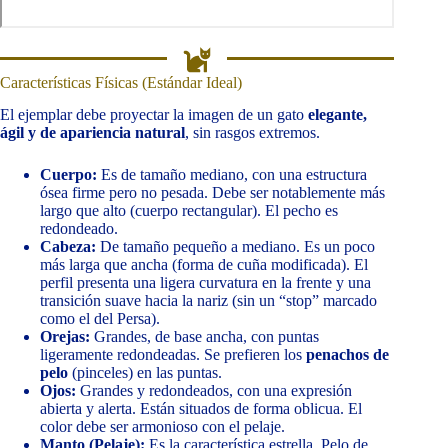
Características Físicas (Estándar Ideal)
El ejemplar debe proyectar la imagen de un gato
elegante,
ágil y de apariencia natural
, sin rasgos extremos.
Cuerpo:
Es de tamaño mediano, con una estructura
ósea firme pero no pesada. Debe ser notablemente más
largo que alto (cuerpo rectangular). El pecho es
redondeado.
Cabeza:
De tamaño pequeño a mediano. Es un poco
más larga que ancha (forma de cuña modificada). El
perfil presenta una ligera curvatura en la frente y una
transición suave hacia la nariz (sin un “stop” marcado
como el del Persa).
Orejas:
Grandes, de base ancha, con puntas
ligeramente redondeadas. Se prefieren los
penachos de
pelo
(pinceles) en las puntas.
Ojos:
Grandes y redondeados, con una expresión
abierta y alerta. Están situados de forma oblicua. El
color debe ser armonioso con el pelaje.
Manto (Pelaje):
Es la característica estrella. Pelo de