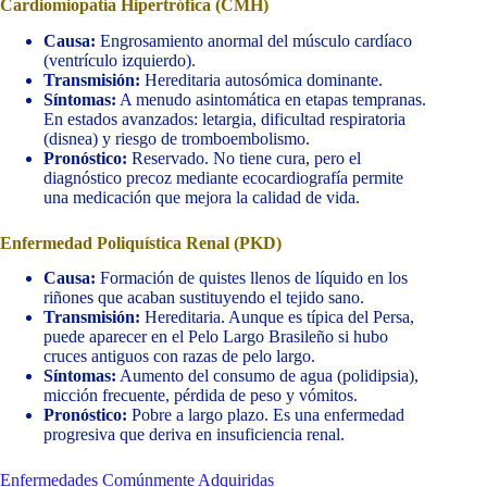
Cardiomiopatía Hipertrófica (CMH)
Causa:
Engrosamiento anormal del músculo cardíaco
(ventrículo izquierdo).
Transmisión:
Hereditaria autosómica dominante.
Síntomas:
A menudo asintomática en etapas tempranas.
En estados avanzados: letargia, dificultad respiratoria
(disnea) y riesgo de tromboembolismo.
Pronóstico:
Reservado. No tiene cura, pero el
diagnóstico precoz mediante ecocardiografía permite
una medicación que mejora la calidad de vida.
Enfermedad Poliquística Renal (PKD)
Causa:
Formación de quistes llenos de líquido en los
riñones que acaban sustituyendo el tejido sano.
Transmisión:
Hereditaria. Aunque es típica del Persa,
puede aparecer en el Pelo Largo Brasileño si hubo
cruces antiguos con razas de pelo largo.
Síntomas:
Aumento del consumo de agua (polidipsia),
micción frecuente, pérdida de peso y vómitos.
Pronóstico:
Pobre a largo plazo. Es una enfermedad
progresiva que deriva en insuficiencia renal.
Enfermedades Comúnmente Adquiridas