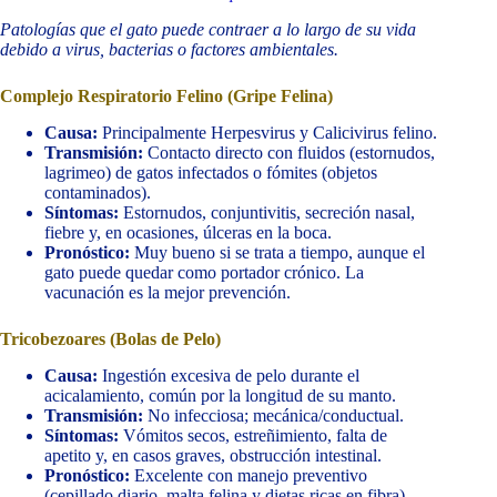
Patologías que el gato puede contraer a lo largo de su vida
debido a virus, bacterias o factores ambientales.
Complejo Respiratorio Felino (Gripe Felina)
Causa:
Principalmente Herpesvirus y Calicivirus felino.
Transmisión:
Contacto directo con fluidos (estornudos,
lagrimeo) de gatos infectados o fómites (objetos
contaminados).
Síntomas:
Estornudos, conjuntivitis, secreción nasal,
fiebre y, en ocasiones, úlceras en la boca.
Pronóstico:
Muy bueno si se trata a tiempo, aunque el
gato puede quedar como portador crónico. La
vacunación es la mejor prevención.
Tricobezoares (Bolas de Pelo)
Causa:
Ingestión excesiva de pelo durante el
acicalamiento, común por la longitud de su manto.
Transmisión:
No infecciosa; mecánica/conductual.
Síntomas:
Vómitos secos, estreñimiento, falta de
apetito y, en casos graves, obstrucción intestinal.
Pronóstico:
Excelente con manejo preventivo
(cepillado diario, malta felina y dietas ricas en fibra).