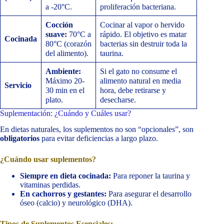
a -20°C.
proliferación bacteriana.
Cocción
Cocinar al vapor o hervido
suave:
70°C a
rápido. El objetivo es matar
Cocinada
80°C (corazón
bacterias sin destruir toda la
del alimento).
taurina.
Ambiente:
Si el gato no consume el
Máximo 20-
alimento natural en media
Servicio
30 min en el
hora, debe retirarse y
plato.
desecharse.
Suplementación: ¿Cuándo y Cuáles usar?
En dietas naturales, los suplementos no son “opcionales”, son
obligatorios
para evitar deficiencias a largo plazo.
¿Cuándo usar suplementos?
Siempre en dieta cocinada:
Para reponer la taurina y
vitaminas perdidas.
En cachorros y gestantes:
Para asegurar el desarrollo
óseo (calcio) y neurológico (DHA).
Tipos de Suplementos Esenciales: