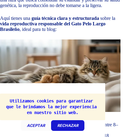
genética, la reproducción no debe tomarse a la ligera.
Aquí tienes una
guía técnica clara y estructurada
sobre la
vida reproductiva responsable del Gato Pelo Largo
Brasileño
, ideal para tu blog:
Utilizamos cookies para garantizar 
que le brindamos la mejor experiencia 
en nuestro sitio web.
Madurez Sexual y Tiempos Ideales
Pubertad:
Hembras entre 6–9 meses; machos entre 8–
ACEPTAR
RECHAZAR
10 meses.
Edad recomendada para cría:
A partir de los 18