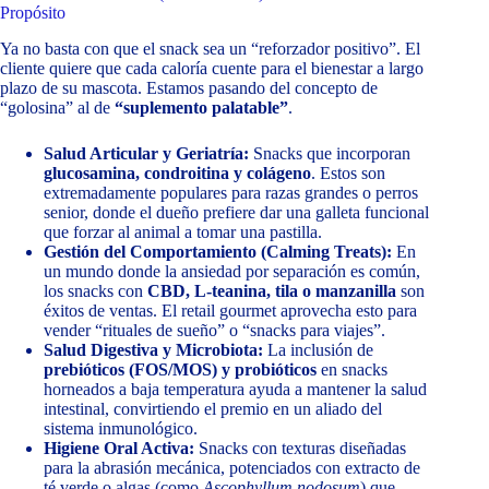
Propósito
Ya no basta con que el snack sea un “reforzador positivo”. El
cliente quiere que cada caloría cuente para el bienestar a largo
plazo de su mascota. Estamos pasando del concepto de
“golosina” al de
“suplemento palatable”
.
Salud Articular y Geriatría:
Snacks que incorporan
glucosamina, condroitina y colágeno
. Estos son
extremadamente populares para razas grandes o perros
senior, donde el dueño prefiere dar una galleta funcional
que forzar al animal a tomar una pastilla.
Gestión del Comportamiento (Calming Treats):
En
un mundo donde la ansiedad por separación es común,
los snacks con
CBD, L-teanina, tila o manzanilla
son
éxitos de ventas. El retail gourmet aprovecha esto para
vender “rituales de sueño” o “snacks para viajes”.
Salud Digestiva y Microbiota:
La inclusión de
prebióticos (FOS/MOS) y probióticos
en snacks
horneados a baja temperatura ayuda a mantener la salud
intestinal, convirtiendo el premio en un aliado del
sistema inmunológico.
Higiene Oral Activa:
Snacks con texturas diseñadas
para la abrasión mecánica, potenciados con extracto de
té verde o algas (como
Ascophyllum nodosum
) que