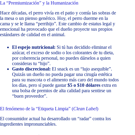
La “Premiumización” y la Humanización
Hace décadas, el perro vivía en el patio y comía las sobras de
la mesa o un pienso genérico. Hoy, el perro duerme en la
cama y se le llama “perrihijo”. Este cambio de estatus legal y
emocional ha provocado que el dueño proyecte sus propios
estándares de calidad en el animal.
El espejo nutricional:
Si tú has decidido eliminar el
azúcar, el exceso de sodio o los colorantes de tu dieta,
por coherencia personal, no puedes dárselos a quien
consideras tu “hijo”.
Gasto discrecional:
El snack es un “lujo asequible”.
Quizás un dueño no pueda pagar una cirugía estética
para su mascota o el alimento más caro del mundo todos
los días, pero sí puede gastar
$5 o $10 dólares
extra en
una bolsa de premios de alta calidad para sentirse un
“buen proveedor”.
El fenómeno de la “Etiqueta Limpia” (
Clean Label
)
El consumidor actual ha desarrollado un “radar” contra los
ingredientes impronunciables.