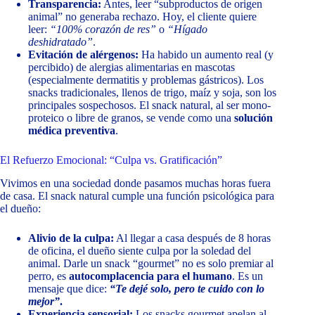
Transparencia:
Antes, leer “subproductos de origen
animal” no generaba rechazo. Hoy, el cliente quiere
leer:
“100% corazón de res”
o
“Hígado
deshidratado”
.
Evitación de alérgenos:
Ha habido un aumento real (y
percibido) de alergias alimentarias en mascotas
(especialmente dermatitis y problemas gástricos). Los
snacks tradicionales, llenos de trigo, maíz y soja, son los
principales sospechosos. El snack natural, al ser mono-
proteico o libre de granos, se vende como una
solución
médica preventiva
.
El Refuerzo Emocional: “Culpa vs. Gratificación”
Vivimos en una sociedad donde pasamos muchas horas fuera
de casa. El snack natural cumple una función psicológica para
el dueño:
Alivio de la culpa:
Al llegar a casa después de 8 horas
de oficina, el dueño siente culpa por la soledad del
animal. Darle un snack “gourmet” no es solo premiar al
perro, es
autocomplacencia para el humano
. Es un
mensaje que dice:
“Te dejé solo, pero te cuido con lo
mejor”
.
Experiencia sensorial:
Los snacks gourmet apelan al