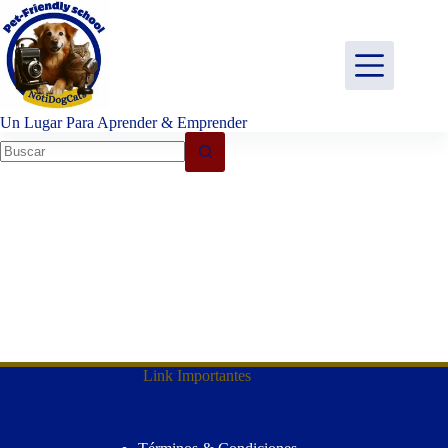
Saltar
al
contenido
Un Lugar Para Aprender & Emprender
No
results
Link Importantes