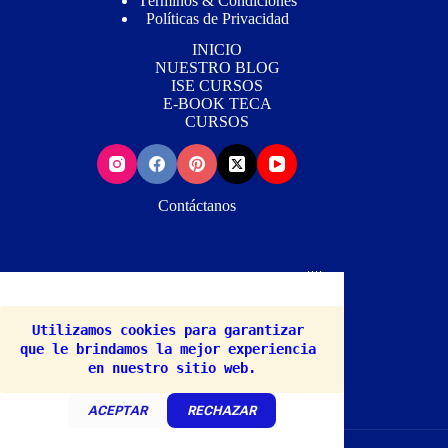
Términos & Condiciones
Políticas de Privacidad
INICIO
NUESTRO BLOG
ISE CURSOS
E-BOOK TECA
CURSOS
Contáctanos
Wh
atsApp📳: (+507) 63434631 Mail📨:
Info@notidogcats.com
Utilizamos cookies para garantizar 
que le brindamos la mejor experiencia 
HECHO POR: studio.siteweb@gmail.com
en nuestro sitio web.
ACEPTAR
RECHAZAR
Copyright © 2026 - WordPress Theme by
Creative Themes