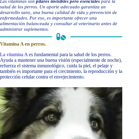
Las vitaminas son
pilares invisibles pero esenciales
para la
salud de los perros. Un aporte adecuado garantiza un
desarrollo sano, una buena calidad de vida y prevención de
enfermedades. Por eso, es importante ofrecer una
alimentación balanceada y consultar al veterinario antes de
administrar suplementos.
Vitamina A en perros.
La vitamina A
es fundamental para la salud de los perros.
Ayuda a mantener una buena visión (especialmente de noche),
refuerza el sistema inmunológico, cuida la piel, el pelaje y
también es importante para el crecimiento, la reproducción y la
protección celular contra el envejecimiento.