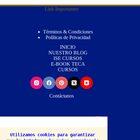
Link Importantes
Términos & Condiciones
Políticas de Privacidad
INICIO
NUESTRO BLOG
ISE CURSOS
E-BOOK TECA
CURSOS
Contáctanos
Wh
atsApp📳: (+507) 63434631 Mail📨:
Info@notidogcats.com
Utilizamos cookies para garantizar 