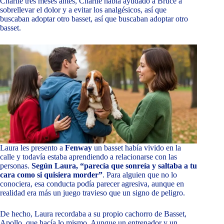
Charlie tres meses antes, Charlie había ayudado a Bruce a
sobrellevar el dolor y a evitar los analgésicos, así que
buscaban adoptar otro basset, así que buscaban adoptar otro
basset.
Laura les presento a
Fenway
un basset había vivido en la
calle y todavía estaba aprendiendo a relacionarse con las
personas.
Según Laura, “parecía que sonreía y saltaba a tu
cara como si quisiera morder”
. Para alguien que no lo
conociera, esa conducta podía parecer agresiva, aunque en
realidad era más un juego travieso que un signo de peligro.
De hecho, Laura recordaba a su propio cachorro de Basset,
Apollo, que hacía lo mismo. Aunque un entrenador y un