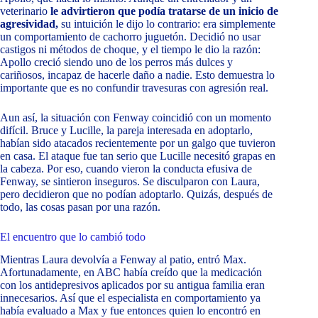
veterinario
le advirtieron que podía tratarse de un inicio de
agresividad,
su intuición le dijo lo contrario: era simplemente
un comportamiento de cachorro juguetón. Decidió no usar
castigos ni métodos de choque, y el tiempo le dio la razón:
Apollo creció siendo uno de los perros más dulces y
cariñosos, incapaz de hacerle daño a nadie. Esto demuestra lo
importante que es no confundir travesuras con agresión real.
Aun así, la situación con Fenway coincidió con un momento
difícil. Bruce y Lucille, la pareja interesada en adoptarlo,
habían sido atacados recientemente por un galgo que tuvieron
en casa. El ataque fue tan serio que Lucille necesitó grapas en
la cabeza. Por eso, cuando vieron la conducta efusiva de
Fenway, se sintieron inseguros. Se disculparon con Laura,
pero decidieron que no podían adoptarlo. Quizás, después de
todo, las cosas pasan por una razón.
El encuentro que lo cambió todo
Mientras Laura devolvía a Fenway al patio, entró Max.
Afortunadamente, en ABC había creído que la medicación
con los antidepresivos aplicados por su antigua familia eran
innecesarios. Así que el especialista en comportamiento ya
había evaluado a Max y fue entonces quien lo encontró en