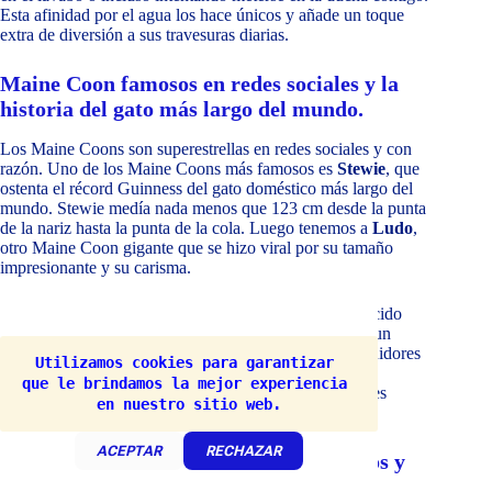
Esta afinidad por el agua los hace únicos y añade un toque
extra de diversión a sus travesuras diarias.
Maine Coon famosos en redes sociales y la
historia del gato más largo del mundo.
Los Maine Coons son superestrellas en redes sociales y con
razón. Uno de los Maine Coons más famosos es
Stewie
, que
ostenta el récord Guinness del gato doméstico más largo del
mundo. Stewie medía nada menos que 123 cm desde la punta
de la nariz hasta la punta de la cola. Luego tenemos a
Ludo
,
otro Maine Coon gigante que se hizo viral por su tamaño
impresionante y su carisma.
En redes sociales, gatos como
Samson
(también conocido
como “el gato más grande de Nueva York”) y
Omar
(un
Maine Coon australiano) han acumulado miles de seguidores
Utilizamos cookies para garantizar 
gracias a sus encantadoras personalidades y tamaño
que le brindamos la mejor experiencia 
impresionante. ¡Estos gatos son verdaderas celebridades
en nuestro sitio web.
felinas!
ACEPTAR
RECHAZAR
Su peculiar forma de “hablar” con trinos y
chirridos en lugar de maullidos.