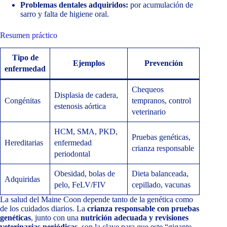
Problemas dentales adquiridos:
por acumulación de
sarro y falta de higiene oral.
Resumen práctico
Tipo de
Ejemplos
Prevención
enfermedad
Chequeos
Displasia de cadera,
Congénitas
tempranos, control
estenosis aórtica
veterinario
HCM, SMA, PKD,
Pruebas genéticas,
Hereditarias
enfermedad
crianza responsable
periodontal
Obesidad, bolas de
Dieta balanceada,
Adquiridas
pelo, FeLV/FIV
cepillado, vacunas
La salud del Maine Coon depende tanto de la genética como
de los cuidados diarios. La
crianza responsable con pruebas
genéticas
, junto con una
nutrición adecuada y revisiones
veterinarias periódicas
, son la clave para que este “gigante