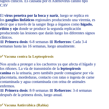
signos clínicos. Es causada por el Adenovirus canino tipo
CAV
El
virus penetra por la boca y nariz
, luego se replica en
los
ganglios linfáticos
regionales produciendo una viremia, es
decir que a través de la sangre llega a órganos como
hígado,
riñón y ojo
donde se produce la segunda replicación
produciendo las lesiones que darán luego los diferentes signos
clínicos.
📅
Primera dosis
: 6-8 semanas 📅
Refuerzos
: Cada 3-4
semanas hasta las 16 semanas, luego anualmente.
✅ Vacuna contra la Leptospirosis
Nos ayuda a proteger a los cachorros ya que afecta el hígado y
los riñones. La vía de transmisión de la
leptospirosis
canina
es la urinaria, pero también puede contagiarse por vía
placentaria, mordeduras, contacto con ratas o ingesta de carne
contaminada y agua contaminada con orina de animales
enfermos.
📅
Primera dosis
: 8-9 semanas 📅
Refuerzos
: 3-4 semanas
después de la primera dosis, luego anual.
✅ Vacuna Antirrábica (Rabia)