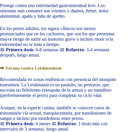
Protege contra una enfermedad gastrointestinal leve. Los
síntomas más comunes son vómitos y diarrea, fiebre, dolor
abdominal, apatía y falta de apetito.
En los perros adultos, los signos clínicos son menos
pronunciados que en los cachorros, que son los que presentan
mayor riesgo de sufrir un trastorno grave o incluso morir si la
enfermedad no se trata a tiempo.
📅
Primera dosis
: 6-8 semanas 📅
Refuerzo
: 3-4 semanas
después, luego anual.
➡️ Vacuna contra Leishmaniasis
Recomendada en zonas endémicas con presencia del mosquito
transmisor. La Leishmania es un parásito, un protozoo, que
necesita un flebótomo (mosquito de la arena) y un mamífero
(preferentemente el perro) para completar su ciclo vital.
Aunque, en la especie canina, también se conocen casos de
transmisión vía sexual, transplacentaria, por transfusiones de
sangre e incluso por mordeduras entre perros.
📅
Primera dosis
: 6 meses 📅
Refuerzo
: 2 dosis más con
intervalos de 3 semanas, luego anual.