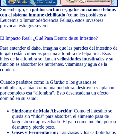
Sin embargo, en
gatitos cachorros, gatos ancianos o felinos
con el sistema inmune debilitado
(como los positivos a
Leucemia o Inmunodeficiencia Felina), estos invasores
provocan estragos severos.
El Impacto Real: ¿Qué Pasa Dentro de su Intestino?
Para entender el daño, imagina que las paredes del intestino de
tu gato están cubiertas por una alfombra de felpa fina. Esos
hilos de la alfombra se llaman
vellosidades intestinales
y su
función es absorber los nutrientes, vitaminas y agua de la
comida.
Cuando parásitos como la
Giardia
o los gusanos se
multiplican, actúan como una podadora: destruyen y aplanan
por completo esa “alfombra”. Esto desencadena un efecto
dominó en su salud:
Síndrome de Mala Absorción:
Como el intestino se
queda sin “hilos” para absorber, el alimento pasa de
largo sin ser aprovechado. El gato come mucho, pero se
desnutre y pierde peso.
Gases y Fermentación:
Las grasas y los carbohidratos