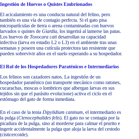
Ingestión de Huevos o Quistes Embrionados
El acicalamiento es una conducta natural del felino, pero
también es una vía de contagio perfecta. Si el gato pisa
micropartículas de tierra o arena contaminadas con huevos
larvados o quistes de
Giardia
, los ingerirá al lamerse las patas.
Los huevos de
Toxocara cati
desarrollan su capacidad
infectiva (larva en estadio L2 o L3) en el ambiente tras unas
semanas y poseen una cutícula protectora tan resistente que
pueden sobrevivir años en el suelo esperando a su hospedador.
El Rol de los Hospedadores Paraténicos e Intermediarios
Los felinos son cazadores natos. La ingestión de un
hospedador paraténico (un transporte mecánico como ratones,
cucarachas, moscas o lombrices que albergan larvas en sus
tejidos sin que el parásito evolucione) activa el ciclo en el
estómago del gato de forma inmediata.
En el caso de la tenia
Dipylidium caninum
, el intermediario es
la pulga (
Ctenocephalides felis
). El gato no se contagia por la
picadura de la pulga, sino al morderse para calmar el prurito e
ingerir accidentalmente la pulga que aloja la larva del cestodo
(cisticercoide).