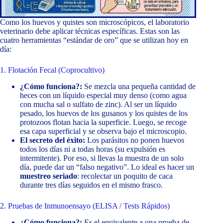
Como los huevos y quistes son microscópicos, el laboratorio
veterinario debe aplicar técnicas específicas. Estas son las
cuatro herramientas “estándar de oro” que se utilizan hoy en
día:
1. Flotación Fecal (Coprocultivo)
¿Cómo funciona?:
Se mezcla una pequeña cantidad de
heces con un líquido especial muy denso (como agua
con mucha sal o sulfato de zinc). Al ser un líquido
pesado, los huevos de los gusanos y los quistes de los
protozoos flotan hacia la superficie. Luego, se recoge
esa capa superficial y se observa bajo el microscopio.
El secreto del éxito:
Los parásitos no ponen huevos
todos los días ni a todas horas (su expulsión es
intermitente). Por eso, si llevas la muestra de un solo
día, puede dar un “falso negativo”. Lo ideal es hacer un
muestreo seriado
: recolectar un poquito de caca
durante tres días seguidos en el mismo frasco.
2. Pruebas de Inmunoensayo (ELISA / Tests Rápidos)
¿Cómo funciona?:
Es el equivalente a una prueba de