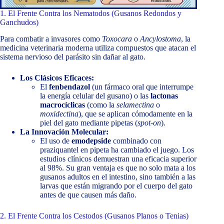
1. El Frente Contra los Nematodos (Gusanos Redondos y
Ganchudos)
Para combatir a invasores como
Toxocara
o
Ancylostoma
, la
medicina veterinaria moderna utiliza compuestos que atacan el
sistema nervioso del parásito sin dañar al gato.
Los Clásicos Eficaces:
El
fenbendazol
(un fármaco oral que interrumpe
la energía celular del gusano) o las
lactonas
macrocíclicas
(como la
selamectina
o
moxidectina
), que se aplican cómodamente en la
piel del gato mediante pipetas (
spot-on
).
La Innovación Molecular:
El uso de
emodepside
combinado con
praziquantel en pipeta ha cambiado el juego. Los
estudios clínicos demuestran una eficacia superior
al 98%. Su gran ventaja es que no solo mata a los
gusanos adultos en el intestino, sino también a las
larvas que están migrando por el cuerpo del gato
antes de que causen más daño.
2. El Frente Contra los Cestodos (Gusanos Planos o Tenias)