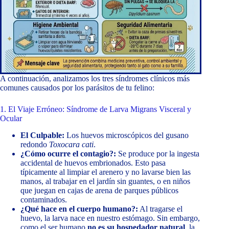
A continuación, analizamos los tres síndromes clínicos más
comunes causados por los parásitos de tu felino:
1. El Viaje Erróneo: Síndrome de Larva Migrans Visceral y
Ocular
El Culpable:
Los huevos microscópicos del gusano
redondo
Toxocara cati
.
¿Cómo ocurre el contagio?:
Se produce por la ingesta
accidental de huevos embrionados. Esto pasa
típicamente al limpiar el arenero y no lavarse bien las
manos, al trabajar en el jardín sin guantes, o en niños
que juegan en cajas de arena de parques públicos
contaminados.
¿Qué hace en el cuerpo humano?:
Al tragarse el
huevo, la larva nace en nuestro estómago. Sin embargo,
como el ser humano
no es su hospedador natural
, la