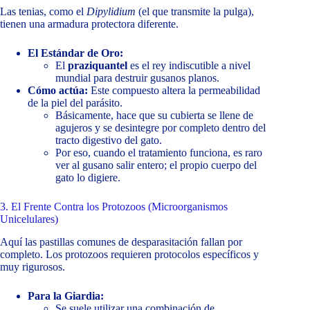
Las tenias, como el
Dipylidium
(el que transmite la pulga),
tienen una armadura protectora diferente.
El Estándar de Oro:
El
praziquantel
es el rey indiscutible a nivel
mundial para destruir gusanos planos.
Cómo actúa:
Este compuesto altera la permeabilidad
de la piel del parásito.
Básicamente, hace que su cubierta se llene de
agujeros y se desintegre por completo dentro del
tracto digestivo del gato.
Por eso, cuando el tratamiento funciona, es raro
ver al gusano salir entero; el propio cuerpo del
gato lo digiere.
3. El Frente Contra los Protozoos (Microorganismos
Unicelulares)
Aquí las pastillas comunes de desparasitación fallan por
completo. Los protozoos requieren protocolos específicos y
muy rigurosos.
Para la Giardia:
Se suele utilizar una combinación de