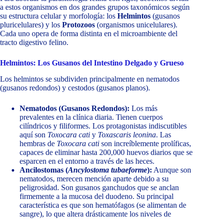
a estos organismos en dos grandes grupos taxonómicos según
su estructura celular y morfología: los
Helmintos
(gusanos
pluricelulares) y los
Protozoos
(organismos unicelulares).
Cada uno opera de forma distinta en el microambiente del
tracto digestivo felino.
Helmintos: Los Gusanos del Intestino Delgado y Grueso
Los helmintos se subdividen principalmente en nematodos
(gusanos redondos) y cestodos (gusanos planos).
Nematodos (Gusanos Redondos):
Los más
prevalentes en la clínica diaria. Tienen cuerpos
cilíndricos y filiformes. Los protagonistas indiscutibles
aquí son
Toxocara cati
y
Toxascaris leonina
. Las
hembras de
Toxocara cati
son increíblemente prolíficas,
capaces de eliminar hasta 200,000 huevos diarios que se
esparcen en el entorno a través de las heces.
Ancilostomas (
Ancylostoma tubaeforme
):
Aunque son
nematodos, merecen mención aparte debido a su
peligrosidad. Son gusanos ganchudos que se anclan
firmemente a la mucosa del duodeno. Su principal
característica es que son hematófagos (se alimentan de
sangre), lo que altera drásticamente los niveles de