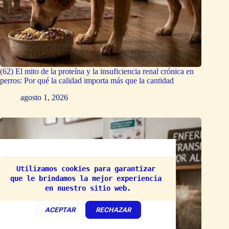
(62) El mito de la proteína y la insuficiencia renal crónica en
perros: Por qué la calidad importa más que la cantidad
agosto 1, 2026
Utilizamos cookies para garantizar 
que le brindamos la mejor experiencia 
en nuestro sitio web.
ACEPTAR
RECHAZAR