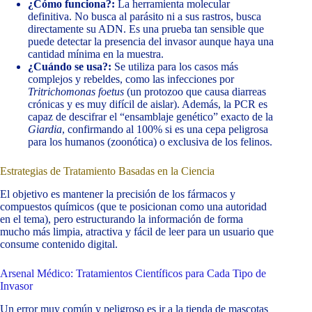
¿Cómo funciona?:
La herramienta molecular
definitiva. No busca al parásito ni a sus rastros, busca
directamente su ADN. Es una prueba tan sensible que
puede detectar la presencia del invasor aunque haya una
cantidad mínima en la muestra.
¿Cuándo se usa?:
Se utiliza para los casos más
complejos y rebeldes, como las infecciones por
Tritrichomonas foetus
(un protozoo que causa diarreas
crónicas y es muy difícil de aislar). Además, la PCR es
capaz de descifrar el “ensamblaje genético” exacto de la
Giardia
, confirmando al 100% si es una cepa peligrosa
para los humanos (zoonótica) o exclusiva de los felinos.
Estrategias de Tratamiento Basadas en la Ciencia
El objetivo es mantener la precisión de los fármacos y
compuestos químicos (que te posicionan como una autoridad
en el tema), pero estructurando la información de forma
mucho más limpia, atractiva y fácil de leer para un usuario que
consume contenido digital.
Arsenal Médico: Tratamientos Científicos para Cada Tipo de
Invasor
Un error muy común y peligroso es ir a la tienda de mascotas