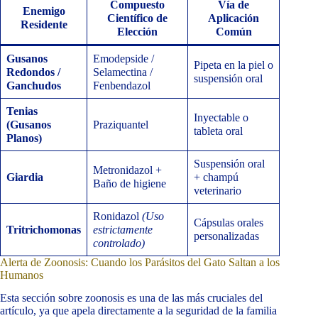
Compuesto
Vía de
Enemigo
Científico de
Aplicación
Residente
Elección
Común
Gusanos
Emodepside /
Pipeta en la piel o
Redondos /
Selamectina /
suspensión oral
Ganchudos
Fenbendazol
Tenias
Inyectable o
(Gusanos
Praziquantel
tableta oral
Planos)
Suspensión oral
Metronidazol +
Giardia
+ champú
Baño de higiene
veterinario
Ronidazol
(Uso
Cápsulas orales
Tritrichomonas
estrictamente
personalizadas
controlado)
Alerta de Zoonosis: Cuando los Parásitos del Gato Saltan a los
Humanos
Esta sección sobre zoonosis es una de las más cruciales del
artículo, ya que apela directamente a la seguridad de la familia