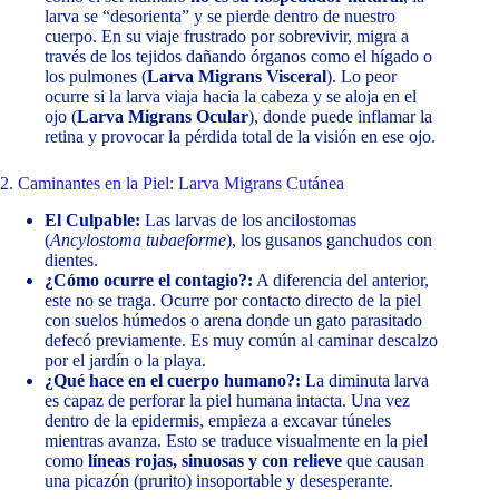
larva se “desorienta” y se pierde dentro de nuestro
cuerpo. En su viaje frustrado por sobrevivir, migra a
través de los tejidos dañando órganos como el hígado o
los pulmones (
Larva Migrans Visceral
). Lo peor
ocurre si la larva viaja hacia la cabeza y se aloja en el
ojo (
Larva Migrans Ocular
), donde puede inflamar la
retina y provocar la pérdida total de la visión en ese ojo.
2. Caminantes en la Piel: Larva Migrans Cutánea
El Culpable:
Las larvas de los ancilostomas
(
Ancylostoma tubaeforme
), los gusanos ganchudos con
dientes.
¿Cómo ocurre el contagio?:
A diferencia del anterior,
este no se traga. Ocurre por contacto directo de la piel
con suelos húmedos o arena donde un gato parasitado
defecó previamente. Es muy común al caminar descalzo
por el jardín o la playa.
¿Qué hace en el cuerpo humano?:
La diminuta larva
es capaz de perforar la piel humana intacta. Una vez
dentro de la epidermis, empieza a excavar túneles
mientras avanza. Esto se traduce visualmente en la piel
como
líneas rojas, sinuosas y con relieve
que causan
una picazón (prurito) insoportable y desesperante.