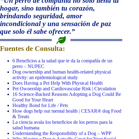
“Un perro de compañía no solo llena tu
hogar, sino también tu corazón,
brindando seguridad, amor
incondicional y una sensación de paz
que solo él sabe ofrecer.”
Fuentes de Consulta:
6 Beneficios a la salud que te da la compañía de un
perro – NUPEC
Dog ownership and human health-related physical
activity: an epidemiological study
Does Having a Pet Help With Physical Health
Pet Ownership and Cardiovascular Risk | Circulation
16 Science-Backed Reasons Adopting a Dog Could Be
Good for Your Heart
Healthy Bond for Life / Pets
How dogs help our mental health | CESAR® dog Food
& Treats
La ciencia avala los beneficios de los perros para la
salud humana
Understanding the Responsibility of a Dog – WPP
Why Having a Dog is Actually Great for Your Social