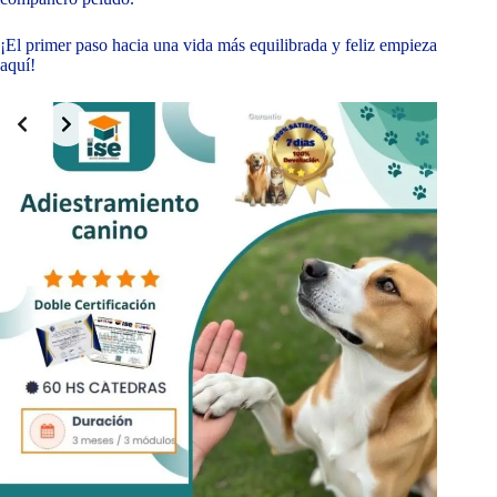
¡El primer paso hacia una vida más equilibrada y feliz empieza
aquí!
Slide 2 of 10