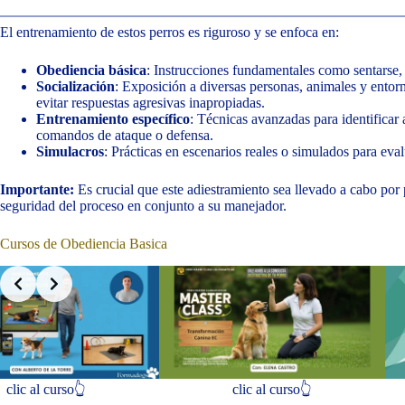
El entrenamiento de estos perros es riguroso y se enfoca en:
Obediencia básica
: Instrucciones fundamentales como sentarse, 
Socialización
: Exposición a diversas personas, animales y entor
evitar respuestas agresivas inapropiadas.
Entrenamiento específico
: Técnicas avanzadas para identificar
comandos de ataque o defensa.
Simulacros
: Prácticas en escenarios reales o simulados para eva
Importante:
Es crucial que este adiestramiento sea llevado a cabo por p
seguridad del proceso en conjunto a su manejador.
Cursos de Obediencia Basica
Slide 3 of 3
clic al curso👆
clic al c