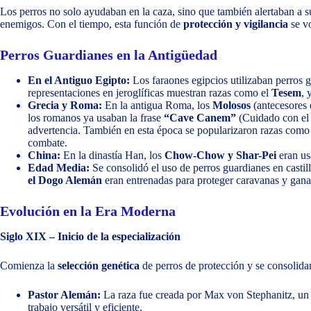
Los perros no solo ayudaban en la caza, sino que también alertaban a 
enemigos. Con el tiempo, esta función de
protección y vigilancia
se v
Perros Guardianes en la Antigüedad
En el Antiguo Egipto:
Los faraones egipcios utilizaban perros g
representaciones en jeroglíficas muestran razas como el
Tesem
, 
Grecia y Roma:
En la antigua Roma, los
Molosos
(antecesores 
los romanos ya usaban la frase
“Cave Canem”
(Cuidado con el 
advertencia. También en esta época se popularizaron razas como
combate.
China:
En la dinastía Han, los
Chow-Chow y Shar-Pei
eran us
Edad Media:
Se consolidó el uso de perros guardianes en castil
el Dogo Alemán
eran entrenadas para proteger caravanas y gan
Evolución en la Era Moderna
Siglo XIX – Inicio de la especialización
Comienza la
selección genética
de perros de protección y se consolida
Pastor Alemán
:
La raza fue creada por Max von Stephanitz, un 
trabajo versátil y eficiente.