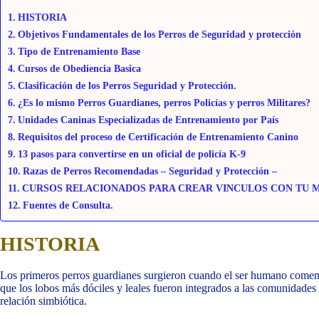
HISTORIA
Objetivos Fundamentales de los Perros de Seguridad y protección
Tipo de Entrenamiento Base
Cursos de Obediencia Basica
Clasificación de los Perros Seguridad y Protección.
¿Es lo mismo Perros Guardianes, perros Policías y perros Militares?
Unidades Caninas Especializadas de Entrenamiento por País
Requisitos del proceso de Certificación de Entrenamiento Canino
13 pasos para convertirse en un oficial de policía K-9
Razas de Perros Recomendadas – Seguridad y Protección –
CURSOS RELACIONADOS PARA CREAR VINCULOS CON TU 
Fuentes de Consulta.
HISTORIA
Los primeros perros guardianes surgieron cuando el ser humano come
que los lobos más dóciles y leales fueron integrados a las comunidades
relación simbiótica.