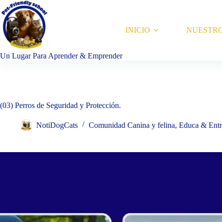
Saltar
al
contenido
INICIO
NUESTR
Un Lugar Para Aprender & Emprender
(03) Perros de Seguridad y Protección.
NotiDogCats
Comunidad Canina y felina
,
Educa & Ent