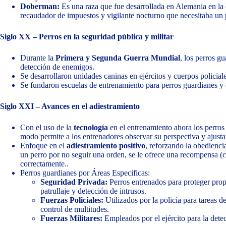
Doberman
:
Es una raza que fue desarrollada en Alemania en l
recaudador de impuestos y vigilante nocturno que necesitaba un p
Siglo XX – Perros en la seguridad pública y militar
Durante la
Primera y Segunda Guerra Mundial
, los perros g
detección de enemigos.
Se desarrollaron unidades caninas en ejércitos y cuerpos policial
Se fundaron escuelas de entrenamiento para perros guardianes y d
Siglo XXI – Avances en el adiestramiento
Con el uso de la
tecnología
en el entrenamiento ahora los perros 
modo permite a los entrenadores observar su perspectiva y ajustar
Enfoque en el
adiestramiento positivo
, reforzando la obediencia
un perro por no seguir una orden, se le ofrece una recompensa (
correctamente..
Perros guardianes por Áreas Especificas:
Seguridad Privada:
Perros entrenados para proteger prop
patrullaje y detección de intrusos.
Fuerzas Policiales:
Utilizados por la policía para tareas 
control de multitudes.
Fuerzas Militares:
Empleados por el ejército para la detec